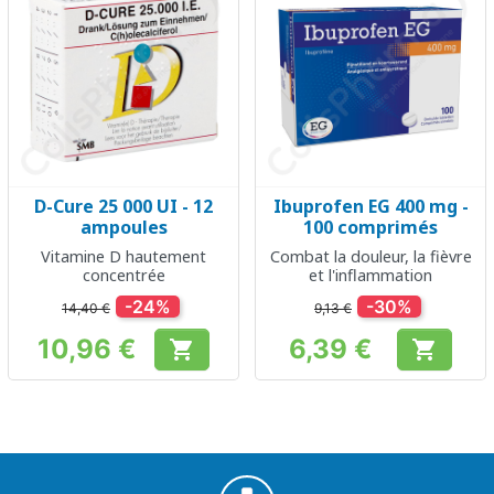
D-Cure 25 000 UI - 12
Ibuprofen EG 400 mg -
ampoules
100 comprimés
Vitamine D hautement
Combat la douleur, la fièvre
concentrée
et l'inflammation
-24%
-30%
14,40 €
9,13 €
10,96 €
6,39 €


Prix
Prix