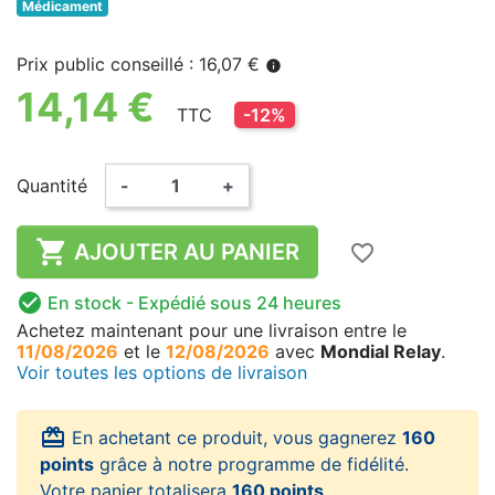
Médicament
Prix public conseillé : 16,07 €
info
14,14 €
TTC
-12%
Quantité
-
+

AJOUTER AU PANIER
favorite_border

En stock
- Expédié sous 24 heures
Achetez maintenant
pour une livraison
entre le
11/08/2026
et le
12/08/2026
avec
Mondial Relay
.
Voir toutes les options de livraison
card_giftcard
En achetant ce produit, vous gagnerez
160
points
grâce à notre programme de fidélité.
Votre panier totalisera
160 points
.