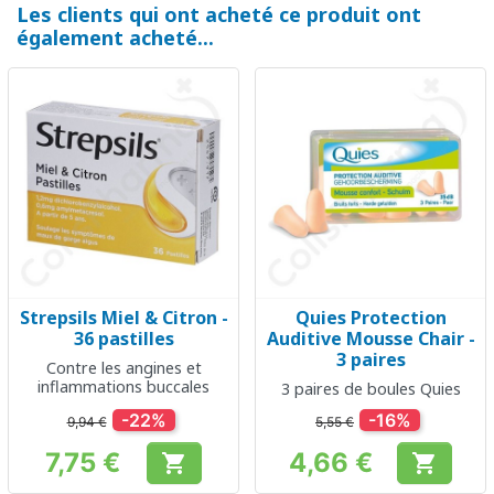
Les clients qui ont acheté ce produit ont
également acheté...
Strepsils Miel & Citron -
Quies Protection
36 pastilles
Auditive Mousse Chair -
3 paires
Contre les angines et
inflammations buccales
3 paires de boules Quies
-22%
-16%
9,94 €
5,55 €
7,75 €
4,66 €


Prix
Prix