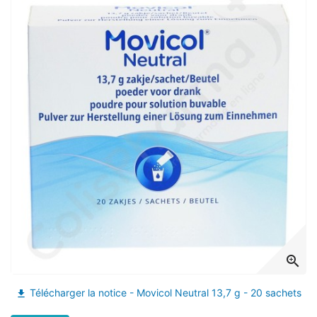
(13 avis)
zoom_in
Télécharger la notice - Movicol Neutral 13,7 g - 20 sachets
file_download