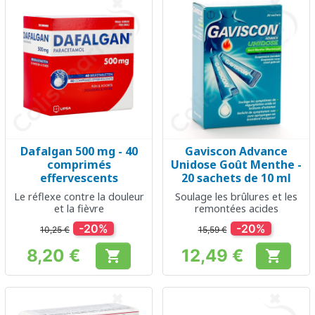
Dafalgan 500 mg - 40
Gaviscon Advance
comprimés
Unidose Goût Menthe -
effervescents
20 sachets de 10 ml
Le réflexe contre la douleur
Soulage les brûlures et les
et la fièvre
remontées acides
-20%
-20%
10,25 €
15,59 €
8,20 €
12,49 €


Prix
Prix