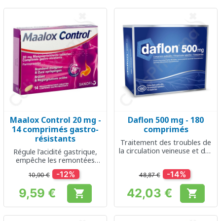
Maalox Control 20 mg -
Daflon 500 mg - 180
14 comprimés gastro-
comprimés
résistants
Traitement des troubles de
la circulation veineuse et des
Régule l'acidité gastrique,
hémorroïdes
empêche les remontées
acides et soulage les
-12%
-14%
10,90 €
48,87 €
brûlures d'estomac
9,59 €
42,03 €


Prix
Prix