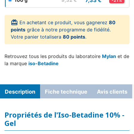
7,33 €
100 g
9,32 €
-21%
card_giftcard
En achetant ce produit, vous gagnerez
80
points
grâce à notre programme de fidélité.
Votre panier totalisera
80 points
.
Retrouvez tous les produits du laboratoire
Mylan
et de
la marque
iso-Betadine
Description
Fiche technique
Avis clients
Propriétés de l'Iso-Betadine 10% -
Gel