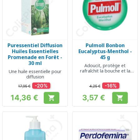
Puressentiel Diffusion
Pulmoll Bonbon
Huiles Essentielles
Eucalyptus-Menthol -
Promenade en Forêt -
45 g
30 ml
Adoucit, protège et
rafraîchit la bouche et la
Une huile essentielle pour
gorge
diffusion
-20%
-16%
17,95 €
4,25 €
14,36 €
3,57 €


Prix
Prix