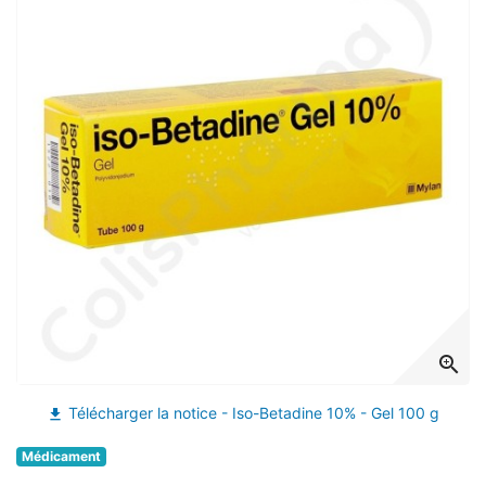
zoom_in
Télécharger la notice - Iso-Betadine 10% - Gel 100 g
file_download
Médicament