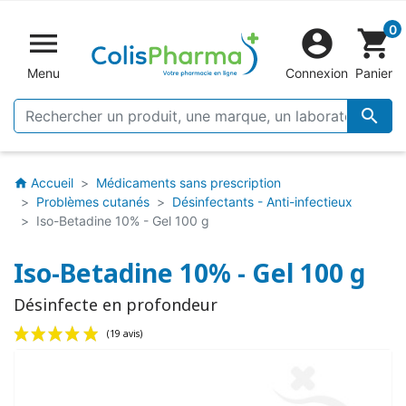
0


shopping_cart
Menu
Connexion
Panier

Accueil
Médicaments sans prescription
home
Problèmes cutanés
Désinfectants - Anti-infectieux
Iso-Betadine 10% - Gel 100 g
Iso-Betadine 10% - Gel 100 g
Désinfecte en profondeur
(19 avis)