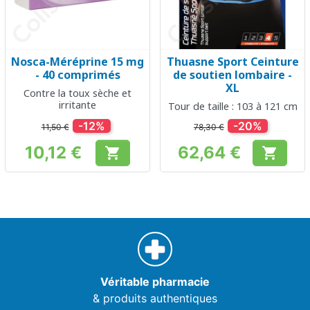
Nosca-Méréprine 15 mg
Thuasne Sport Ceinture
- 40 comprimés
de soutien lombaire -
XL
Contre la toux sèche et
irritante
Tour de taille : 103 à 121 cm
-12%
-20%
11,50 €
78,30 €
10,12 €
62,64 €


Prix
Prix
Véritable pharmacie
& produits authentiques