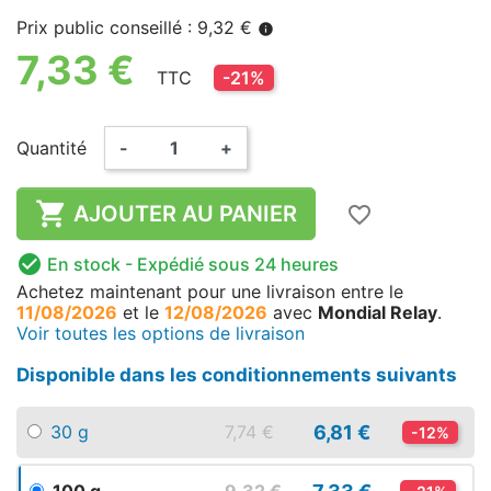
Prix public conseillé : 9,32 €
info
7,33 €
TTC
-21%
Quantité
-
+

AJOUTER AU PANIER
favorite_border

En stock
- Expédié sous 24 heures
Achetez maintenant
pour une livraison
entre le
11/08/2026
et le
12/08/2026
avec
Mondial Relay
.
Voir toutes les options de livraison
Disponible dans les conditionnements suivants
6,81 €
30 g
7,74 €
-12%