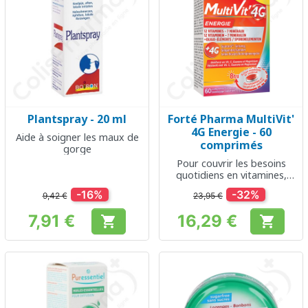
Plantspray - 20 ml
Forté Pharma MultiVit'
4G Energie - 60
Aide à soigner les maux de
comprimés
gorge
Pour couvrir les besoins
quotidiens en vitamines,
minéraux et oligo-éléments
-16%
-32%
9,42 €
23,95 €
7,91 €
16,29 €


Prix
Prix