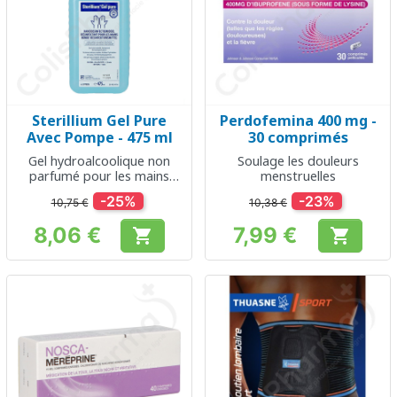
Sterillium Gel Pure
Perdofemina 400 mg -
Avec Pompe - 475 ml
30 comprimés
Gel hydroalcoolique non
Soulage les douleurs
parfumé pour les mains
menstruelles
sensibles
-25%
-23%
10,75 €
10,38 €
8,06 €
7,99 €


Prix
Prix