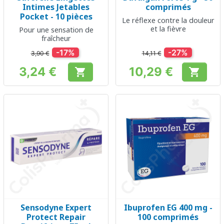
Intimes Jetables
comprimés
Pocket - 10 pièces
Le réflexe contre la douleur
et la fièvre
Pour une sensation de
fraîcheur
-17%
-27%
3,90 €
14,11 €
3,24 €
10,29 €


Prix
Prix
Sensodyne Expert
Ibuprofen EG 400 mg -
Protect Repair
100 comprimés