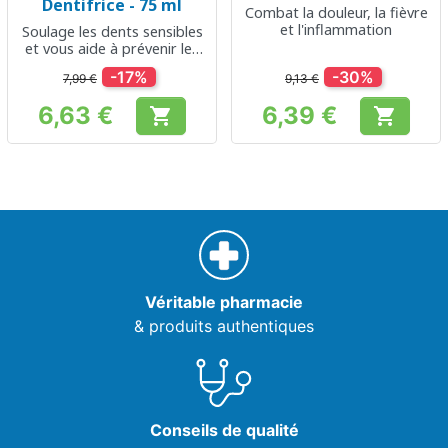
Dentifrice - 75 ml
Combat la douleur, la fièvre
et l'inflammation
Soulage les dents sensibles
et vous aide à prévenir les
caries
-17%
-30%
7,99 €
9,13 €
6,63 €
6,39 €


Prix
Prix
Véritable pharmacie
& produits authentiques
Conseils de qualité