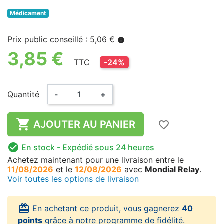
Médicament
Prix public conseillé : 5,06 €
info
3,85 €
TTC
-24%
Quantité
-
+

AJOUTER AU PANIER
favorite_border

En stock
- Expédié sous 24 heures
Achetez maintenant
pour une livraison
entre le
11/08/2026
et le
12/08/2026
avec
Mondial Relay
.
Voir toutes les options de livraison
card_giftcard
En achetant ce produit, vous gagnerez
40
points
grâce à notre programme de fidélité.