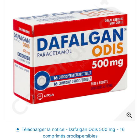
(13 avis)
zoom_in
Télécharger la notice - Dafalgan Odis 500 mg - 16
file_download
comprimés orodispersibles