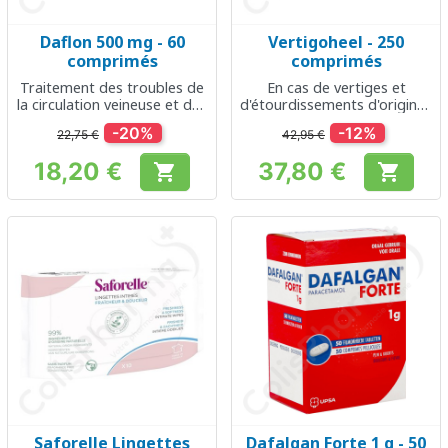
Daflon 500 mg - 60
Vertigoheel - 250
comprimés
comprimés
Traitement des troubles de
En cas de vertiges et
la circulation veineuse et des
d'étourdissements d'origines
hémorroïdes
diverses
-20%
-12%
22,75 €
42,95 €
18,20 €
37,80 €


Prix
Prix
Saforelle Lingettes
Dafalgan Forte 1 g - 50