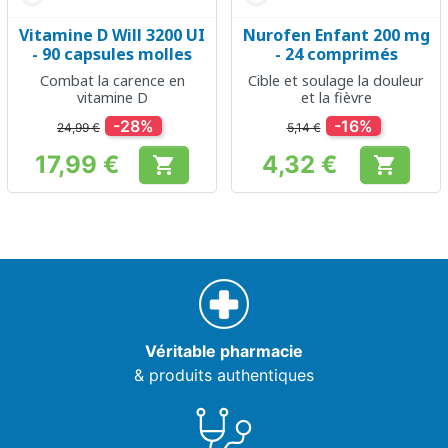
Vitamine D Will 3200 UI
Nurofen Enfant 200 mg
- 90 capsules molles
- 24 comprimés
Combat la carence en
Cible et soulage la douleur
vitamine D
et la fièvre
-28%
-16%
24,99 €
5,14 €
17,99 €
4,32 €


Prix
Prix
Véritable pharmacie
& produits authentiques