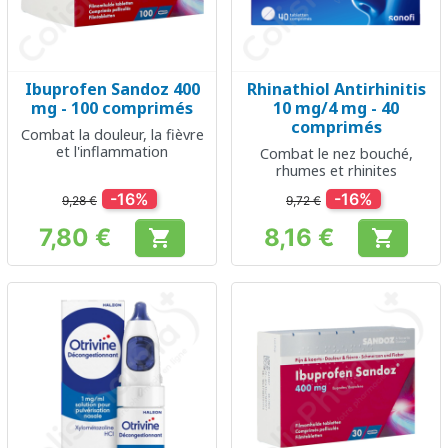
Ibuprofen Sandoz 400
Rhinathiol Antirhinitis
mg - 100 comprimés
10 mg/4 mg - 40
comprimés
Combat la douleur, la fièvre
et l'inflammation
Combat le nez bouché,
rhumes et rhinites
-16%
-16%
9,28 €
9,72 €
7,80 €
8,16 €


Prix
Prix