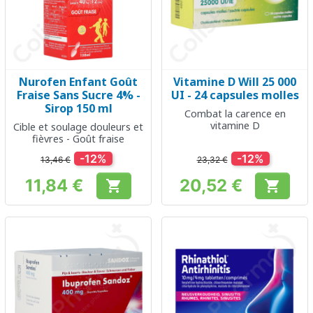
Nurofen Enfant Goût
Vitamine D Will 25 000
Fraise Sans Sucre 4% -
UI - 24 capsules molles
Sirop 150 ml
Combat la carence en
vitamine D
Cible et soulage douleurs et
fièvres - Goût fraise
-12%
-12%
13,46 €
23,32 €
11,84 €
20,52 €


Prix
Prix