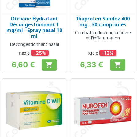
Otrivine Hydratant
Ibuprofen Sandoz 400
Décongestionnant 1
mg - 30 comprimés
mg/ml - Spray nasal 10
Combat la douleur, la fièvre
ml
et l'inflammation
Décongestionnant nasal
-25%
-12%
8,80 €
7,19 €
6,60 €
6,33 €


Prix
Prix