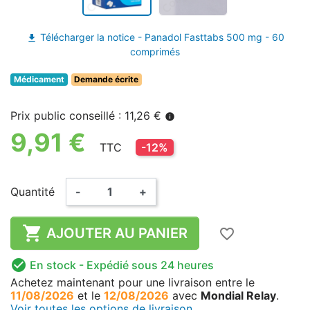
Télécharger la notice - Panadol Fasttabs 500 mg - 60
file_download
comprimés
Médicament
Demande écrite
Prix public conseillé : 11,26 €
info
9,91 €
TTC
-12%
Quantité
-
+

AJOUTER AU PANIER
favorite_border

En stock
- Expédié sous 24 heures
Achetez maintenant
pour une livraison
entre le
11/08/2026
et le
12/08/2026
avec
Mondial Relay
.
Voir toutes les options de livraison