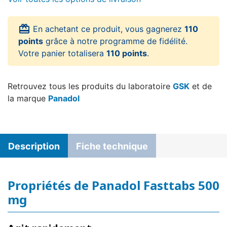
card_giftcard
En achetant ce produit, vous gagnerez
110
points
grâce à notre programme de fidélité.
Votre panier totalisera
110 points
.
Retrouvez tous les produits du laboratoire
GSK
et de
la marque
Panadol
Description
Fiche technique
Propriétés de Panadol Fasttabs 500
mg