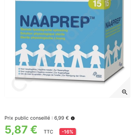
zoom_in
Prix public conseillé : 6,99 €
info
5,87 €
TTC
-16%