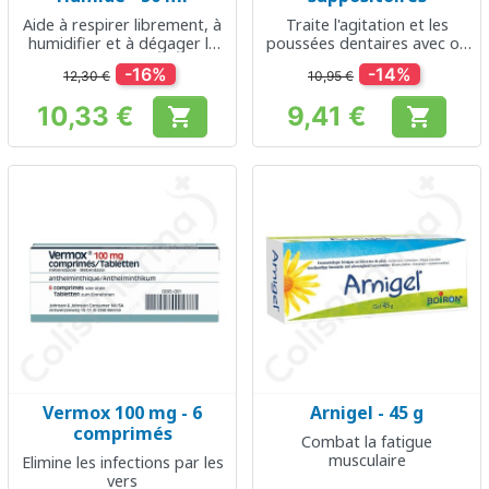
Aide à respirer librement, à
Traite l'agitation et les
humidifier et à dégager le
poussées dentaires avec ou
nez
sans fièvre
-16%
-14%
12,30 €
10,95 €
10,33 €
9,41 €


Prix
Prix
Vermox 100 mg - 6
Arnigel - 45 g
comprimés
Combat la fatigue
musculaire
Elimine les infections par les
vers