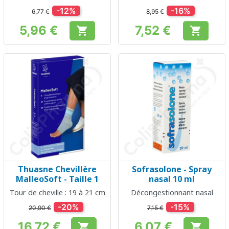
-12%
-16%
6,77 €
8,95 €
5,96 €
7,52 €


Prix
Prix
Thuasne Chevillère
Sofrasolone - Spray
MalleoSoft - Taille 1
nasal 10 ml
Tour de cheville : 19 à 21 cm
Décongestionnant nasal
-20%
-15%
20,90 €
7,15 €
16,72 €
6,07 €

