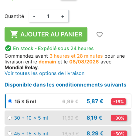
Quantité
-
+

AJOUTER AU PANIER
favorite_border

En stock
- Expédié sous 24 heures
Commandez avant
3 heures et 28 minutes
pour une
livraison
entre
demain
et le
08/08/2026
avec
Mondial Relay
.
Voir toutes les options de livraison
Disponible dans les conditionnements suivants
5,87 €
15 x 5 ml
6,99 €
-16%
8,19 €
30 + 10 x 5 ml
11,69 €
-30%
8,29 €
45 + 15 x 5 ml
16,59 €
-50%