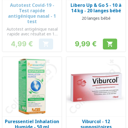
Autotest Covid-19 -
Libero Up & Go 5 - 10 à
Test rapide
14 kg - 20 langes bébé
antigénique nasal - 1
20 langes bébé
test
Autotest antigénique nasal
rapide avec résultat en 10
minutes
4,99 €
9,99 €


Prix
Prix
Puressentiel Inhalation
Viburcol - 12
Humide - 50 ml
suppositoires