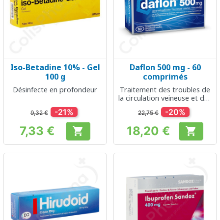
Iso-Betadine 10% - Gel
Daflon 500 mg - 60
100 g
comprimés
Désinfecte en profondeur
Traitement des troubles de
la circulation veineuse et des
hémorroïdes
-21%
-20%
9,32 €
22,75 €
7,33 €
18,20 €


Prix
Prix