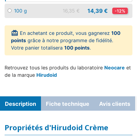
14,39 €
100 g
16,35 €
-12%
card_giftcard
En achetant ce produit, vous gagnerez
100
points
grâce à notre programme de fidélité.
Votre panier totalisera
100 points
.
Retrouvez tous les produits du laboratoire
Neocare
et
de la marque
Hirudoid
Description
Fiche technique
Avis clients
Propriétés d'Hirudoid Crème