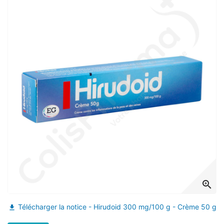
(1 avis)
zoom_in
Télécharger la notice - Hirudoid 300 mg/100 g - Crème 50 g
file_download