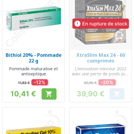

En rupture de stock
Bithiol 20% - Pommade
XtraSlim Max 24 - 60
22 g
comprimés
Pommade maturative et
L'innovation minceur 2022
antiseptique
avec une perte de poids jour
et nuit
-12%
-20%
11,83 €
49,90 €
10,41 €
39,90 €


Prix
Prix