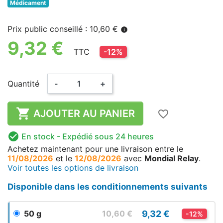
Médicament
Prix public conseillé : 10,60 €
info
9,32 €
TTC
-12%
Quantité
-
+

AJOUTER AU PANIER
favorite_border

En stock
- Expédié sous 24 heures
Achetez maintenant
pour une livraison
entre le
11/08/2026
et le
12/08/2026
avec
Mondial Relay
.
Voir toutes les options de livraison
Disponible dans les conditionnements suivants
9,32 €
50 g
10,60 €
-12%