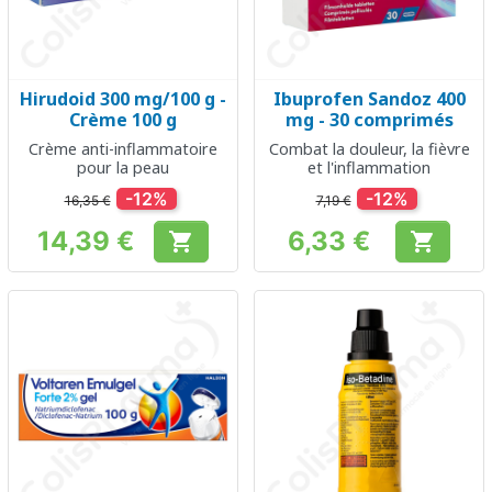
Hirudoid 300 mg/100 g -
Ibuprofen Sandoz 400
Crème 100 g
mg - 30 comprimés
Crème anti-inflammatoire
Combat la douleur, la fièvre
pour la peau
et l'inflammation
-12%
-12%
16,35 €
7,19 €
14,39 €
6,33 €


Prix
Prix