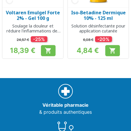
Voltaren Emulgel Forte
Iso-Betadine Dermique
2% - Gel 100 g
10% - 125 ml
Soulage la douleur et
Solution désinfectante pour
réduire l'inflammations des
application cutanée
muscles et des articulations
-25%
-20%
24,57 €
6,08 €
18,39 €
4,84 €


Prix
Prix
Véritable pharmacie
& produits authentiques