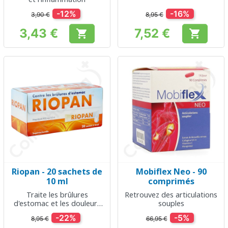
-12%
-16%
3,90 €
8,95 €
3,43 €
7,52 €


Prix
Prix
Riopan - 20 sachets de
Mobiflex Neo - 90
10 ml
comprimés
Traite les brûlures
Retrouvez des articulations
d'estomac et les douleurs
souples
gastriques
-22%
-5%
8,95 €
66,95 €