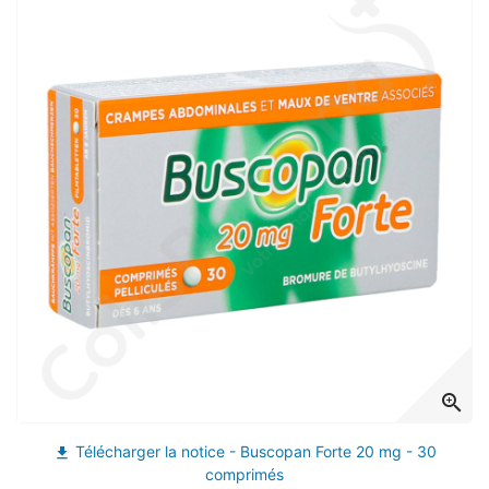
(27 avis)
zoom_in
Télécharger la notice - Buscopan Forte 20 mg - 30
file_download
comprimés