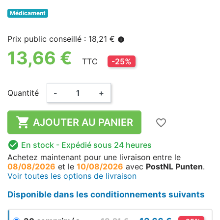
Médicament
Prix public conseillé : 18,21 €
info
13,66 €
TTC
-25%
Quantité
-
+

AJOUTER AU PANIER
favorite_border

En stock
- Expédié sous 24 heures
Achetez maintenant
pour une livraison
entre le
08/08/2026
et le
10/08/2026
avec
PostNL Punten
.
Voir toutes les options de livraison
Disponible dans les conditionnements suivants