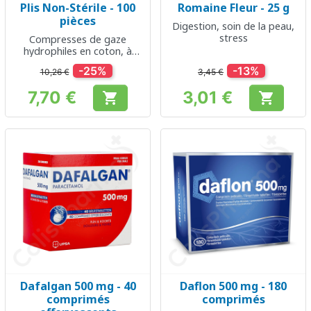
Plis Non-Stérile - 100
Romaine Fleur - 25 g
pièces
Digestion, soin de la peau,
stress
Compresses de gaze
hydrophiles en coton, à
bords rentrés
-25%
-13%
10,26 €
3,45 €
7,70 €
3,01 €


Prix
Prix
Dafalgan 500 mg - 40
Daflon 500 mg - 180
comprimés
comprimés