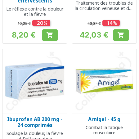
effervescents
Traitement des troubles de
la circulation veineuse et des
Le réflexe contre la douleur
hémorroïdes
et la fièvre
-20%
-14%
10,25 €
48,87 €
8,20 €
42,03 €


Prix
Prix
Ibuprofen AB 200 mg -
Arnigel - 45 g
24 comprimés
Combat la fatigue
musculaire
Soulage la douleur, la fièvre
et l'inflammation