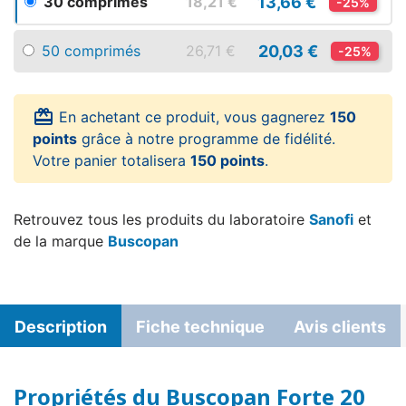
13,66 €
30 comprimés
18,21 €
-25%
20,03 €
50 comprimés
26,71 €
-25%
card_giftcard
En achetant ce produit, vous gagnerez
150
points
grâce à notre programme de fidélité.
Votre panier totalisera
150 points
.
Retrouvez tous les produits du laboratoire
Sanofi
et
de la marque
Buscopan
Description
Fiche technique
Avis clients
Propriétés du Buscopan Forte 20