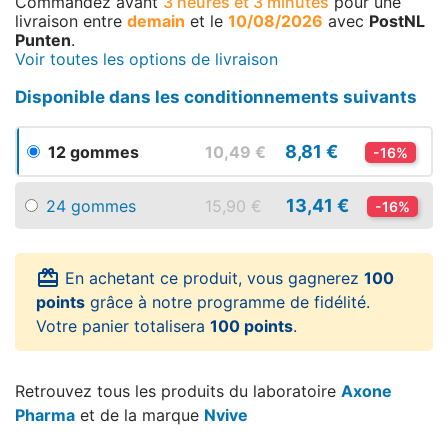
Commandez avant
3 heures et 3 minutes
pour une
livraison
entre
demain
et le
10/08/2026
avec
PostNL
Punten
.
Voir toutes les options de livraison
Disponible dans les conditionnements suivants
8,81 €
12 gommes
10,49 €
-16%
13,41 €
24 gommes
15,90 €
-16%
card_giftcard
En achetant ce produit, vous gagnerez
100
points
grâce à notre programme de fidélité.
Votre panier totalisera
100 points
.
Retrouvez tous les produits du laboratoire
Axone
Pharma
et de la marque
Nvive