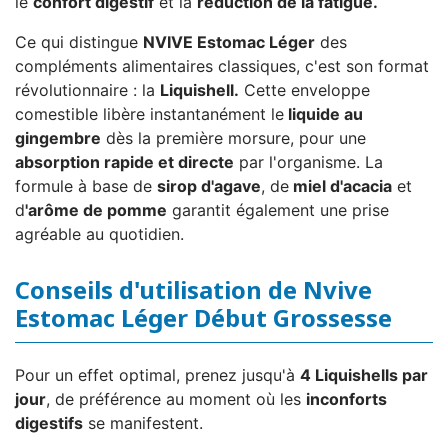
le
confort digestif
et la
réduction de la fatigue.
Ce qui distingue
NVIVE Estomac Léger
des
compléments alimentaires classiques, c'est son format
révolutionnaire : la
Liquishell.
Cette enveloppe
comestible libère instantanément le
liquide au
gingembre
dès la première morsure, pour une
absorption rapide et directe
par l'organisme. La
formule à base de
sirop d'agave
, de
miel d'acacia
et
d
'arôme de pomme
garantit également une prise
agréable au quotidien.
Conseils d'utilisation de Nvive
Estomac Léger Début Grossesse
Pour un effet optimal, prenez jusqu'à
4 Liquishells par
jour
, de préférence au moment où les
inconforts
digestifs
se manifestent.