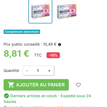
Complément alimentaire
Prix public conseillé : 10,49 €
info
8,81 €
TTC
-16%
Quantité
-
+

AJOUTER AU PANIER
favorite_border

Derniers articles en stock
- Expédié sous 24
heures