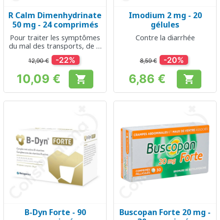
R Calm Dimenhydrinate
Imodium 2 mg - 20
50 mg - 24 comprimés
gélules
Pour traiter les symptômes
Contre la diarrhée
du mal des transports, de la
nausée et des
-22%
-20%
12,90 €
8,59 €
vomissements
10,09 €
6,86 €


Prix
Prix
B-Dyn Forte - 90
Buscopan Forte 20 mg -