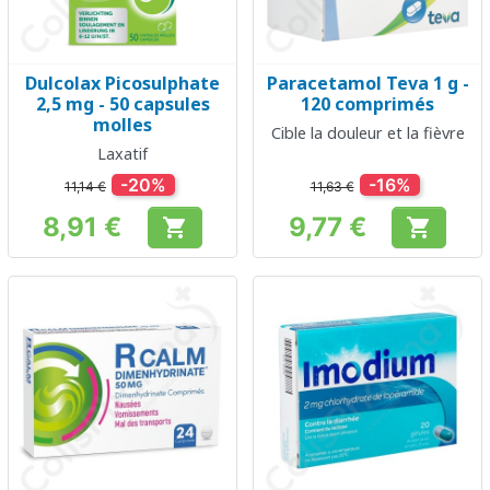
Dulcolax Picosulphate
Paracetamol Teva 1 g -
2,5 mg - 50 capsules
120 comprimés
molles
Cible la douleur et la fièvre
Laxatif
-20%
-16%
11,14 €
11,63 €
8,91 €
9,77 €


Prix
Prix