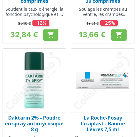
comprimés
30 comprimés
Soutient le taux d'énergie, la
Soulage les crampes au
fonction psychologique et le
ventre, les crampes
système nerveux
abdominales et les maux de
-16%
-25%
39,10 €
18,21 €
ventre
32,84 €
13,66 €


Prix
Prix
Daktarin 2% - Poudre
La Roche-Posay
en spray antimycosique
Cicaplast - Baume
8 g
Lèvres 7,5 ml