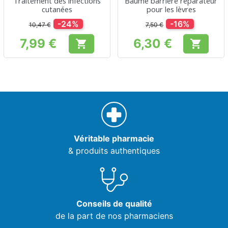
Traitement des infections
Baume barrière réparateur
cutanées
pour les lèvres
-24%
-16%
10,47 €
7,50 €
7,99 €
6,30 €


Prix
Prix
Véritable pharmacie
& produits authentiques
Conseils de qualité
de la part de nos pharmaciens