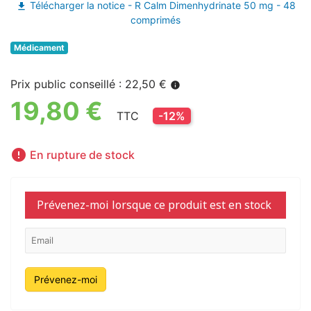
Télécharger la notice - R Calm Dimenhydrinate 50 mg - 48
file_download
comprimés
Médicament
Prix public conseillé : 22,50 €
info
19,80 €
TTC
-12%

En rupture de stock
Prévenez-moi lorsque ce produit est en stock
Prévenez-moi