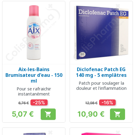
Aix-les-Bains
Diclofenac Patch EG
Brumisateur d'eau - 150
140 mg - 5 emplâtres
ml
Patch pour soulager la
douleur et l'inflammation
Pour se rafraichir
instantanément
-25%
-16%
6,76 €
12,98 €
5,07 €
10,90 €


Prix
Prix