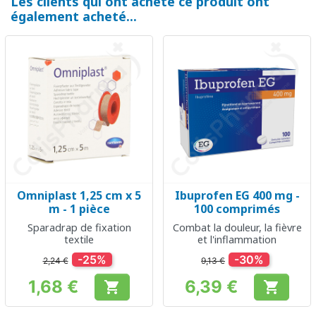
Les clients qui ont acheté ce produit ont
également acheté...
Omniplast 1,25 cm x 5
Ibuprofen EG 400 mg -
m - 1 pièce
100 comprimés
Sparadrap de fixation
Combat la douleur, la fièvre
textile
et l'inflammation
-25%
-30%
2,24 €
9,13 €
1,68 €
6,39 €


Prix
Prix