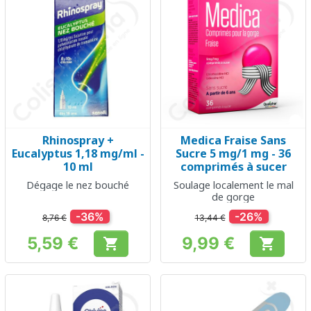
Rhinospray +
Medica Fraise Sans
Eucalyptus 1,18 mg/ml -
Sucre 5 mg/1 mg - 36
10 ml
comprimés à sucer
Dégage le nez bouché
Soulage localement le mal
de gorge
-36%
-26%
8,76 €
13,44 €
5,59 €
9,99 €


Prix
Prix