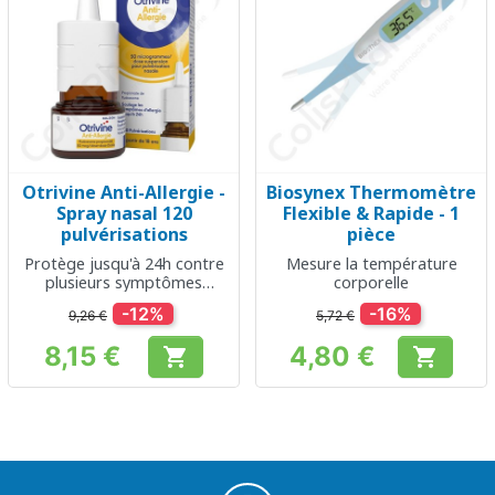
Otrivine Anti-Allergie -
Biosynex Thermomètre
Spray nasal 120
Flexible & Rapide - 1
pulvérisations
pièce
Protège jusqu'à 24h contre
Mesure la température
plusieurs symptômes
corporelle
allergiques
-12%
-16%
9,26 €
5,72 €
8,15 €
4,80 €


Prix
Prix