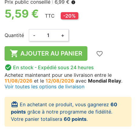
Prix public conseillé : 6,99 €
info
5,59 €
TTC
-20%
Quantité
-
+

AJOUTER AU PANIER
favorite_border

En stock
- Expédié sous 24 heures
Achetez maintenant
pour une livraison
entre le
11/08/2026
et le
12/08/2026
avec
Mondial Relay
.
Voir toutes les options de livraison
card_giftcard
En achetant ce produit, vous gagnerez
60
points
grâce à notre programme de fidélité.
Votre panier totalisera
60 points
.