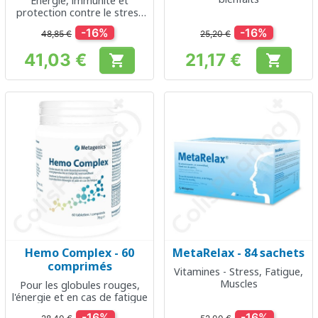
Énergie, immunité et
protection contre le stress
oxydatif
-16%
-16%
48,85 €
25,20 €
41,03 €
21,17 €


Prix
Prix
Hemo Complex - 60
MetaRelax - 84 sachets
comprimés
Vitamines - Stress, Fatigue,
Muscles
Pour les globules rouges,
l'énergie et en cas de fatigue
-16%
-16%