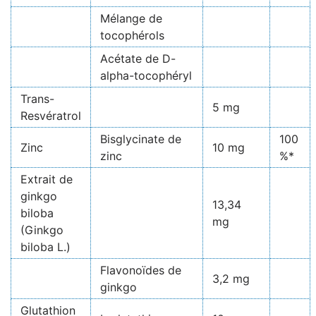
Mélange de
tocophérols
Acétate de D-
alpha-tocophéryl
Trans-
5 mg
Resvératrol
Bisglycinate de
100
Zinc
10 mg
zinc
%*
Extrait de
ginkgo
13,34
biloba
mg
(Ginkgo
biloba L.)
Flavonoïdes de
3,2 mg
ginkgo
Glutathion