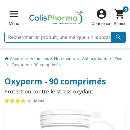
0


shopping_cart
Menu
Connexion
Panier

Accueil
Vitamines & Nutriments
Antioxydants
Zinc
home
Oxyperm - 90 comprimés
Oxyperm - 90 comprimés
Protection contre le stress oxydant
(2 avis)