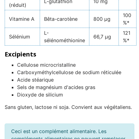
L-glutathion
10 mg
(réduit)
100
Vitamine A
Bêta-carotène
800 µg
%*
L-
121
Sélénium
66,7 µg
sélénométhionine
%*
Excipients
Cellulose microcristalline
Carboxyméthylcellulose de sodium réticulée
Acide stéarique
Sels de magnésium d'acides gras
Dioxyde de silicium
Sans gluten, lactose ni soja. Convient aux végétaliens.
Ceci est un complément alimentaire. Les
compléments alimentaires ne peuvent remplacer