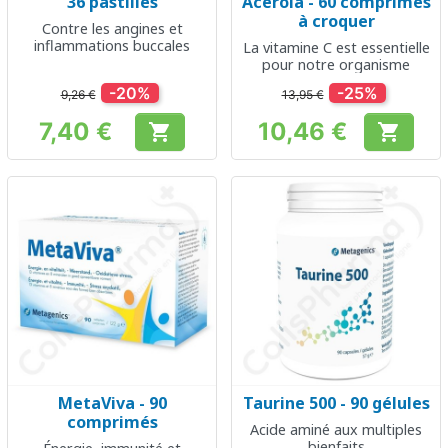
36 pastilles
Acérola - 60 comprimés
à croquer
Contre les angines et
inflammations buccales
La vitamine C est essentielle
pour notre organisme
-20%
-25%
9,26 €
13,95 €
7,40 €
10,46 €


Prix
Prix
MetaViva - 90
Taurine 500 - 90 gélules
comprimés
Acide aminé aux multiples
bienfaits