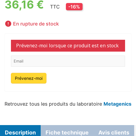
36,16 €
TTC
-16%

En rupture de stock
Prévenez-moi lorsque ce produit est en stock
Prévenez-moi
Retrouvez tous les produits du laboratoire
Metagenics
Description
Fiche technique
Avis clients