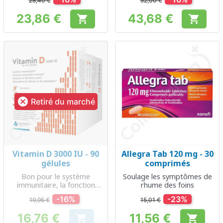
28,40 €
52,00 €
23,86 €
43,68 €


Prix
Prix

Retiré du marché
Vitamin D 3000 IU - 90
Allegra Tab 120 mg - 30
gélules
comprimés
Bon pour le système
Soulage les symptômes de
immunitaire, la fonction
rhume des foins
musculaire, l'ossature et la
-16%
-23%
19,95 €
15,01 €
dentition
16,76 €
11,56 €

