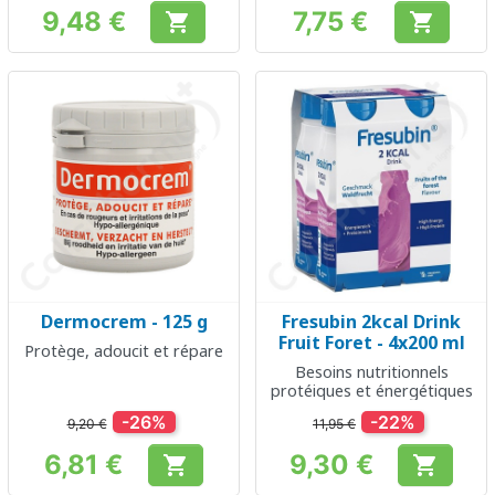
9,48 €
7,75 €


Prix
Prix
Dermocrem - 125 g
Fresubin 2kcal Drink
Fruit Foret - 4x200 ml
Protège, adoucit et répare
Besoins nutritionnels
protéiques et énergétiques
-26%
-22%
9,20 €
11,95 €
6,81 €
9,30 €


Prix
Prix