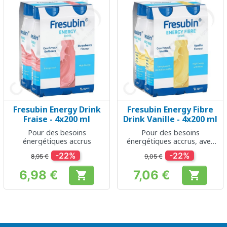
Fresubin Energy Drink
Fresubin Energy Fibre
Fraise - 4x200 ml
Drink Vanille - 4x200 ml
Pour des besoins
Pour des besoins
énergétiques accrus
énergétiques accrus, avec
fibres
-22%
-22%
8,95 €
9,05 €
6,98 €
7,06 €


Prix
Prix