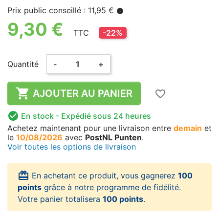
Prix public conseillé : 11,95 €
info
9,30 €
TTC
-22%
Quantité
-
+

AJOUTER AU PANIER
favorite_border

En stock
- Expédié sous 24 heures
Achetez maintenant
pour une livraison
entre
demain
et
le
10/08/2026
avec
PostNL Punten
.
Voir toutes les options de livraison
card_giftcard
En achetant ce produit, vous gagnerez
100
points
grâce à notre programme de fidélité.
Votre panier totalisera
100 points
.