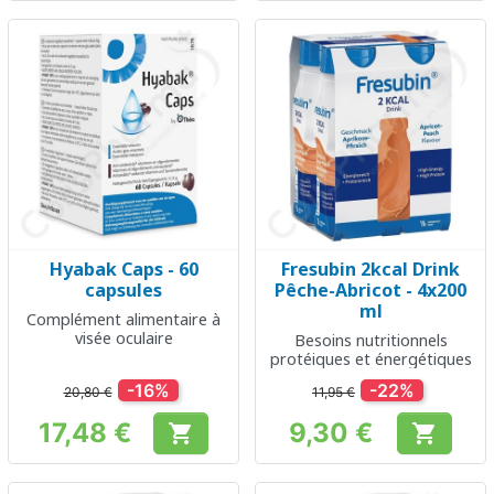
Hyabak Caps - 60
Fresubin 2kcal Drink
capsules
Pêche-Abricot - 4x200
ml
Complément alimentaire à
visée oculaire
Besoins nutritionnels
protéiques et énergétiques
-16%
-22%
20,80 €
11,95 €
17,48 €
9,30 €


Prix
Prix