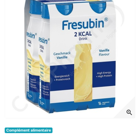
zoom_in
Complément alimentaire