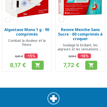
Algostase Mono 1 g - 90
Rennie Menthe Sans
comprimés
Sucre - 60 comprimés à
croquer
Combat la douleur et la
fièvre
Soulage le brûlant, les
aigreurs et les sensations de
gonflement de l'estomac
-15%
-16%
9,61 €
9,19 €
8,17 €
7,72 €


Prix
Prix