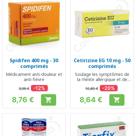
Spidifen 400 mg - 30
Cetirizine EG 10 mg - 50
comprimés
comprimés
Médicament anti-douleur et
Soulage les symptômes de
anti-fièvre
la rhinite allergique et de
l'urticaire
-12%
-20%
9,95 €
10,80 €
8,76 €
8,64 €


Prix
Prix