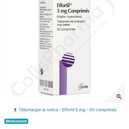
zoom_in
Télécharger la notice - Effortil 5 mg - 50 comprimés
file_download
Médicament