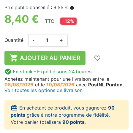
Prix public conseillé : 9,55 €
info
8,40 €
TTC
-12%
Quantité
-
+

AJOUTER AU PANIER
favorite_border

En stock
- Expédié sous 24 heures
Achetez maintenant
pour une livraison
entre le
08/08/2026
et le
10/08/2026
avec
PostNL Punten
.
Voir toutes les options de livraison
card_giftcard
En achetant ce produit, vous gagnerez
90
points
grâce à notre programme de fidélité.
Votre panier totalisera
90 points
.