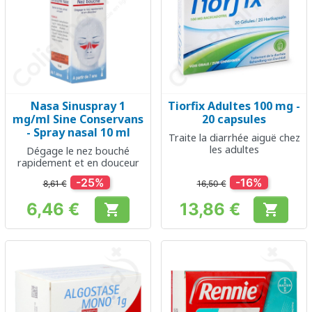
Nasa Sinuspray 1
Tiorfix Adultes 100 mg -
mg/ml Sine Conservans
20 capsules
- Spray nasal 10 ml
Traite la diarrhée aiguë chez
les adultes
Dégage le nez bouché
rapidement et en douceur
-25%
-16%
8,61 €
16,50 €
6,46 €
13,86 €


Prix
Prix