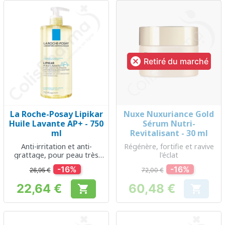

Retiré du marché
La Roche-Posay Lipikar
Nuxe Nuxuriance Gold
Huile Lavante AP+ - 750
Sérum Nutri-
ml
Revitalisant - 30 ml
Anti-irritation et anti-
Régénère, fortifie et ravive
grattage, pour peau très
l'éclat
sèche
-16%
-16%
26,95 €
72,00 €
22,64 €
60,48 €


Prix
Prix