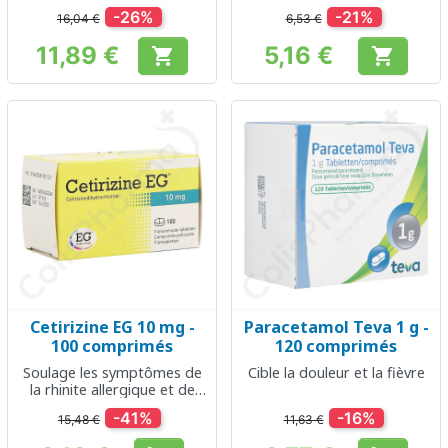
les enfants
-26%
-21%
16,04 €
6,53 €
11,89 €
5,16 €


Prix
Prix
Cetirizine EG 10 mg -
Paracetamol Teva 1 g -
100 comprimés
120 comprimés
Soulage les symptômes de
Cible la douleur et la fièvre
la rhinite allergique et de
l'urticaire
-41%
-16%
15,48 €
11,63 €