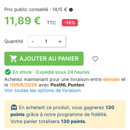
Prix public conseillé : 14,15 €
info
11,89 €
TTC
-16%
Quantité
-
+

AJOUTER AU PANIER
favorite_border

En stock
- Expédié sous 24 heures
Achetez maintenant
pour une livraison
entre
demain
et
le
10/08/2026
avec
PostNL Punten
.
Voir toutes les options de livraison
card_giftcard
En achetant ce produit, vous gagnerez
130
points
grâce à notre programme de fidélité.
Votre panier totalisera
130 points
.