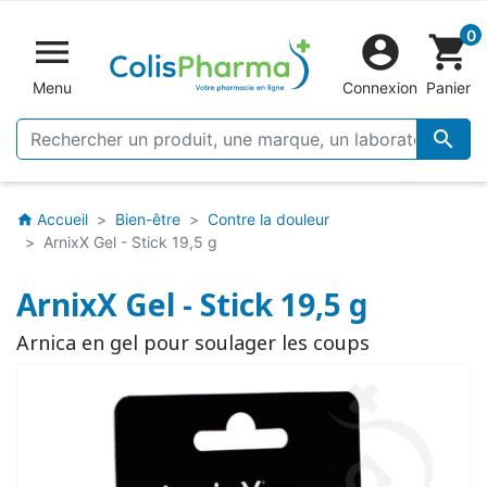
0


shopping_cart
Menu
Connexion
Panier

Accueil
Bien-être
Contre la douleur
home
ArnixX Gel - Stick 19,5 g
ArnixX Gel - Stick 19,5 g
Arnica en gel pour soulager les coups