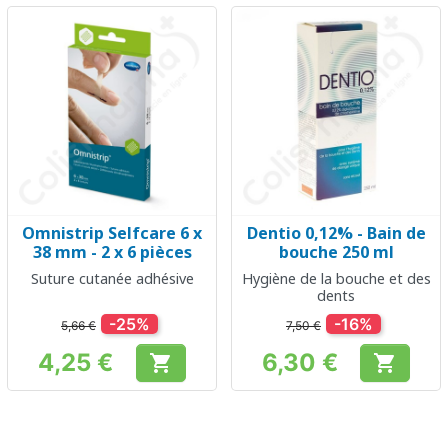
Omnistrip Selfcare 6 x
Dentio 0,12% - Bain de
38 mm - 2 x 6 pièces
bouche 250 ml
Suture cutanée adhésive
Hygiène de la bouche et des
dents
-25%
-16%
5,66 €
7,50 €
4,25 €
6,30 €


Prix
Prix