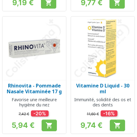
9,19 €
9,77 €


Prix
Prix
Rhinovita - Pommade
Vitamine D Liquid - 30
Nasale Vitaminée 17 g
ml
Favorise une meilleure
Immunité, solidité des os et
hygiène du nez
des dents
-20%
-16%
7,42 €
11,60 €
5,94 €
9,74 €


Prix
Prix