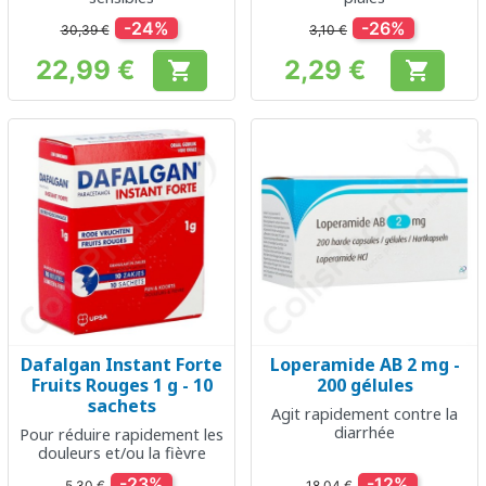
-24%
-26%
30,39 €
3,10 €
22,99 €
2,29 €


Prix
Prix
Dafalgan Instant Forte
Loperamide AB 2 mg -
Fruits Rouges 1 g - 10
200 gélules
sachets
Agit rapidement contre la
diarrhée
Pour réduire rapidement les
douleurs et/ou la fièvre
-23%
-12%
5,30 €
18,04 €