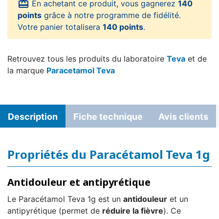
card_giftcard
En achetant ce produit, vous gagnerez
140
points
grâce à notre programme de fidélité.
Votre panier totalisera
140 points
.
Retrouvez tous les produits du laboratoire
Teva
et de
la marque
Paracetamol Teva
Description
Fiche technique
Avis clients
Propriétés du Paracétamol Teva 1g
Antidouleur et antipyrétique
Le Paracétamol Teva 1g est un
antidouleur
et un
antipyrétique (permet de
réduire la fièvre
). Ce