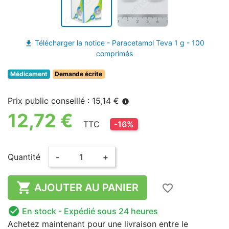
Télécharger la notice - Paracetamol Teva 1 g - 100
file_download
comprimés
Médicament
Demande écrite
Prix public conseillé : 15,14 €
info
12,72 €
TTC
-16%
Quantité
-
+

AJOUTER AU PANIER
favorite_border

En stock
- Expédié sous 24 heures
Achetez maintenant
pour une livraison
entre le