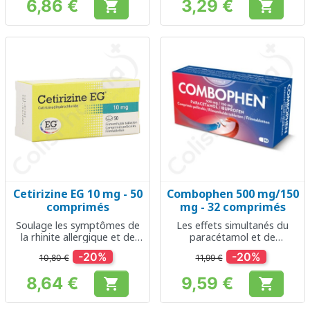
6,86 €
3,29 €


Prix
Prix
Cetirizine EG 10 mg - 50
Combophen 500 mg/150
comprimés
mg - 32 comprimés
Soulage les symptômes de
Les effets simultanés du
la rhinite allergique et de
paracétamol et de
l'urticaire
l'ibuprofène
-20%
-20%
10,80 €
11,99 €
8,64 €
9,59 €


Prix
Prix