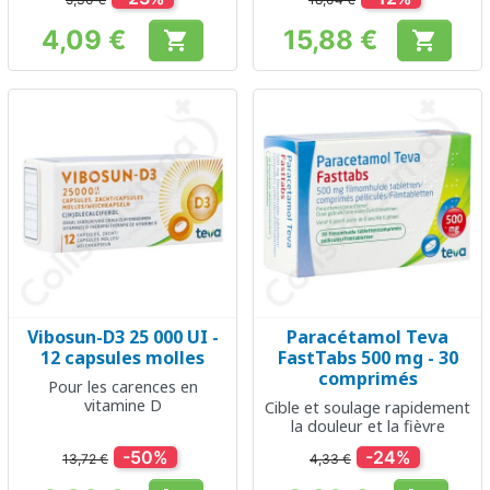
4,09 €
15,88 €


Prix
Prix
Vibosun-D3 25 000 UI -
Paracétamol Teva
12 capsules molles
FastTabs 500 mg - 30
comprimés
Pour les carences en
vitamine D
Cible et soulage rapidement
la douleur et la fièvre
-50%
-24%
13,72 €
4,33 €