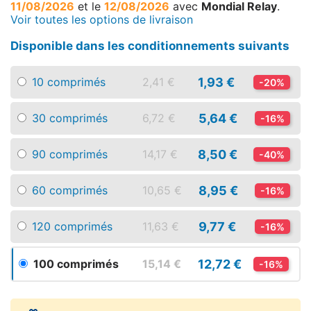
11/08/2026
et le
12/08/2026
avec
Mondial Relay
.
Voir toutes les options de livraison
Disponible dans les conditionnements suivants
1,93 €
10 comprimés
2,41 €
-20%
5,64 €
30 comprimés
6,72 €
-16%
8,50 €
90 comprimés
14,17 €
-40%
8,95 €
60 comprimés
10,65 €
-16%
9,77 €
120 comprimés
11,63 €
-16%
12,72 €
100 comprimés
15,14 €
-16%