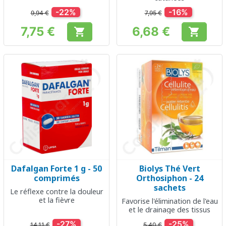
-22%
-16%
9,94 €
7,95 €
7,75 €
6,68 €


Prix
Prix
Dafalgan Forte 1 g - 50
Biolys Thé Vert
comprimés
Orthosiphon - 24
sachets
Le réflexe contre la douleur
et la fièvre
Favorise l'élimination de l'eau
et le drainage des tissus
-27%
-25%
14,11 €
5,40 €