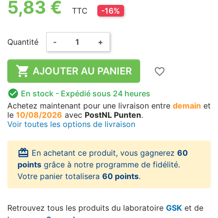
5,83 €
TTC
-16%
Quantité
-
+

AJOUTER AU PANIER
favorite_border

En stock
- Expédié sous 24 heures
Achetez maintenant
pour une livraison
entre
demain
et
le
10/08/2026
avec
PostNL Punten
.
Voir toutes les options de livraison
card_giftcard
En achetant ce produit, vous gagnerez
60
points
grâce à notre programme de fidélité.
Votre panier totalisera
60 points
.
Retrouvez tous les produits du laboratoire
GSK
et de