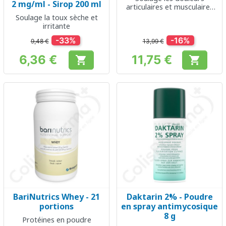
2 mg/ml - Sirop 200 ml
articulaires et musculaires
légères
Soulage la toux sèche et
irritante
-33%
-16%
9,48 €
13,99 €
6,36 €
11,75 €


Prix
Prix
BariNutrics Whey - 21
Daktarin 2% - Poudre
portions
en spray antimycosique
8 g
Protéines en poudre