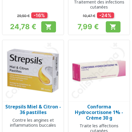
Traitement des infections
cutanées
-16%
-24%
29,50 €
10,47 €
24,78 €
7,99 €


Prix
Prix
Strepsils Miel & Citron -
Conforma
36 pastilles
Hydrocortisone 1% -
Crème 30 g
Contre les angines et
inflammations buccales
Traite les affections
cutanées