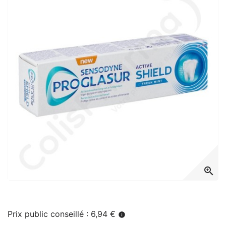
zoom_in
Prix public conseillé : 6,94 €
info