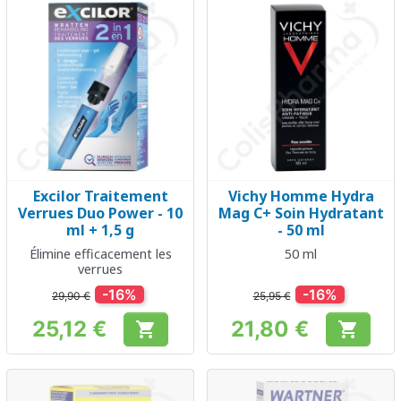
Excilor Traitement
Vichy Homme Hydra
Verrues Duo Power - 10
Mag C+ Soin Hydratant
ml + 1,5 g
- 50 ml
Élimine efficacement les
50 ml
verrues
-16%
-16%
29,90 €
25,95 €
25,12 €
21,80 €


Prix
Prix