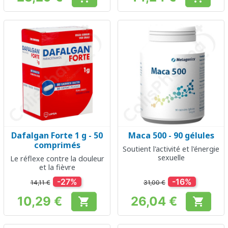
Prix
Prix
Dafalgan Forte 1 g - 50
Maca 500 - 90 gélules
comprimés
Soutient l'activité et l'énergie
sexuelle
Le réflexe contre la douleur
et la fièvre
-27%
-16%
14,11 €
31,00 €
10,29 €
26,04 €


Prix
Prix