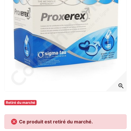
zoom_in
Retiré du marché

Ce produit est retiré du marché.