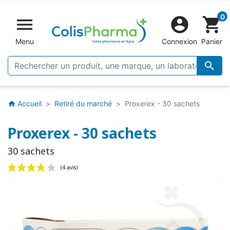
0


shopping_cart
Menu
Connexion
Panier

Accueil
Retiré du marché
Proxerex - 30 sachets
home
Proxerex - 30 sachets
30 sachets
(4 avis)