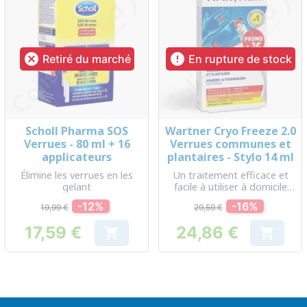


Retiré du marché
En rupture de stock
Scholl Pharma SOS
Wartner Cryo Freeze 2.0
Verrues - 80 ml + 16
Verrues communes et
applicateurs
plantaires - Stylo 14 ml
Élimine les verrues en les
Un traitement efficace et
gelant
facile à utiliser à domicile
pour l'élimination des
-12%
-16%
19,99 €
29,59 €
verrues sur les mains et les
pieds
17,59 €
24,86 €


Prix
Prix