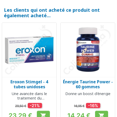
Les clients qui ont acheté ce produit ont
également acheté...
Eroxon Stimgel - 4
Énergie Taurine Power -
tubes unidoses
60 gommes
Une avancée dans le
Donne un boost d'énergie
traitement du
dysfonctionnement érectile
-21%
-16%
29,50 €
16,95 €
23,29 €
14,24 €

