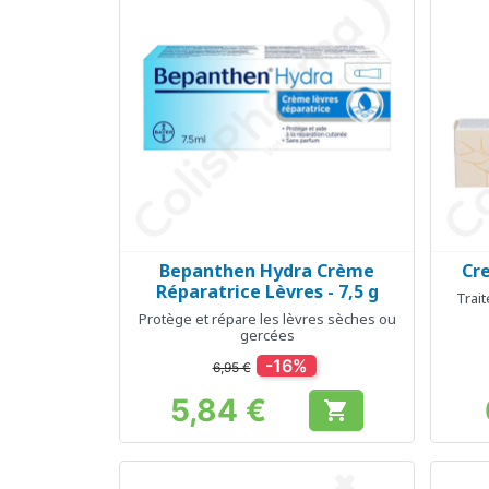
Bepanthen Hydra Crème
Cr
Aperçu rapide

Réparatrice Lèvres - 7,5 g
Trai
Protège et répare les lèvres sèches ou
gercées
-16%
6,95 €
5,84 €

Prix