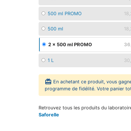
500 ml PROMO
18
500 ml
18
2 x 500 ml PROMO
36
1 L
30
card_giftcard
En achetant ce produit, vous gagn
programme de fidélité. Votre panier to
Retrouvez tous les produits du laboratoi
Saforelle