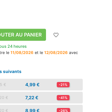
UTER AU PANIER
favorite_border
sous 24 heures
tre le
11/08/2026
et le
12/08/2026
avec
s suivants
4,99 €
35 €
-21%
7,22 €
,20 €
-41%
8,99 €
,20 €
-26%