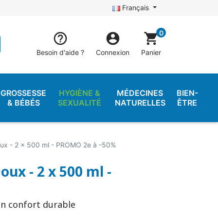
Français
0


shopping_cart
Besoin d'aide ?
Connexion
Panier
GROSSESSE
HYGIÈNE &
MÉDECINES
BIEN-
& BÉBÉS
SEXUALITÉ
NATURELLES
ÊTRE
Doux - 2 x 500 ml - PROMO 2e à -50%
oux - 2 x 500 ml -
un confort durable