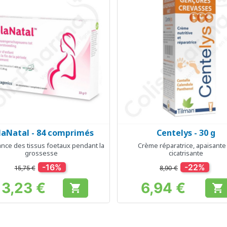
laNatal - 84 comprimés
Centelys - 30 g
Aperçu rapide
Aperçu rapide


ance des tissus foetaux pendant la
Crème réparatrice, apaisante
grossesse
cicatrisante
-16%
-22%
15,75 €
8,90 €
13,23 €
6,94 €


Prix
Prix