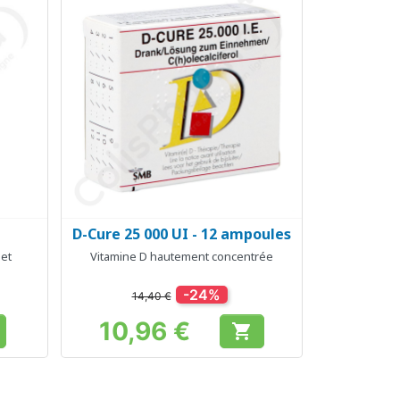
D-Cure 25 000 UI - 12 ampoules
Aperçu rapide

 et
Vitamine D hautement concentrée
-24%
14,40 €
10,96 €

Prix