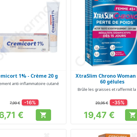
emicort 1% - Crème 20 g
XtraSlim Chrono Woman 
Aperçu rapide
Aperçu rapide


60 gélules
tement anti-inflammatoire cutané
Brûle les graisses et raffermit l
-16%
-35%
7,99 €
29,95 €
6,71 €
19,47 €


Prix
Prix