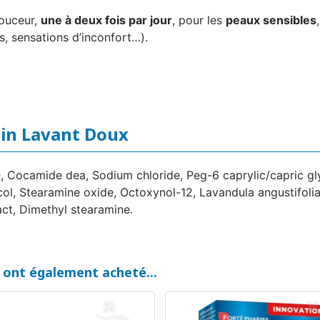
ouceur,
une à deux fois par jour
, pour les
peaux sensibles
ns, sensations d’inconfort…).
oin Lavant Doux
, Cocamide dea, Sodium chloride, Peg-6 caprylic/capric gly
col, Stearamine oxide, Octoxynol-12, Lavandula angustifolia
ct, Dimethyl stearamine.
t ont également acheté...