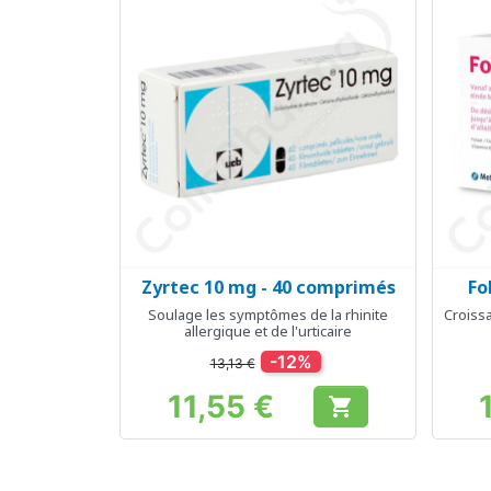
Zyrtec 10 mg - 40 comprimés
Fo
Aperçu rapide

Soulage les symptômes de la rhinite
Croiss
allergique et de l'urticaire
-12%
13,13 €
11,55 €

Prix