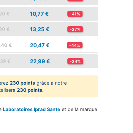
10,77 €
,20 €
-41%
13,25 €
,20 €
-27%
20,47 €
,40 €
-44%
22,99 €
,39 €
-24%
erez
230 points
grâce à notre
talisera
230 points
.
re
Laboratoires Iprad Sante
et de la marque