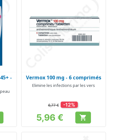
45+ -
Vermox 100 mg - 6 comprimés
Aperçu rapide

Elimine les infections par les vers
a peau
-12%
6,77 €
5,96 €

Prix