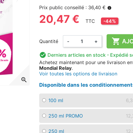
Prix public conseillé : 36,40 €
info
20,47 €
TTC
-44%

AJO
Quantité
-
+

Derniers articles en stock
- Expédié 
Achetez maintenant
pour une livraison
en
Mondial Relay
.
Voir toutes les options de livraison
zoom_in
Disponible dans les conditionnement
100 ml
6,
250 ml PROMO
12
250 ml
12