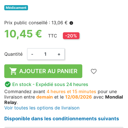
Médicament
Prix public conseillé : 13,06 €
info
10,45 €
TTC
-20%
Quantité
-
+

AJOUTER AU PANIER
favorite_border

En stock
- Expédié sous 24 heures
Commandez avant
4 heures et 15 minutes
pour une
livraison
entre
demain
et le
12/08/2026
avec
Mondial
Relay
.
Voir toutes les options de livraison
Disponible dans les conditionnements suivants