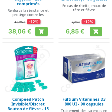
comprimés
En cas de rhinite, maux de
tête et fièvre
Renforce la résistance et
protège contre les
infections virales
-12%
-12%
43,25 €
7,78 €
38,06 €
6,85 €


Prix
Prix
Compeed Patch
Fultium Vitamines D3
Invisible/Discret
800 UI - 90 capsules
Bouton de fièvre - 15
Traitement des carences en