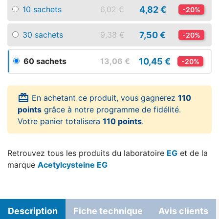
4,82 €
10 sachets
6,02 €
-20%
7,50 €
30 sachets
9,38 €
-20%
10,45 €
60 sachets
13,06 €
-20%
card_giftcard
En achetant ce produit, vous gagnerez
110
points
grâce à notre programme de fidélité.
Votre panier totalisera
110 points
.
Retrouvez tous les produits du laboratoire
EG
et de la
marque
Acetylcysteine EG
Description
Fiche technique
Avis clients