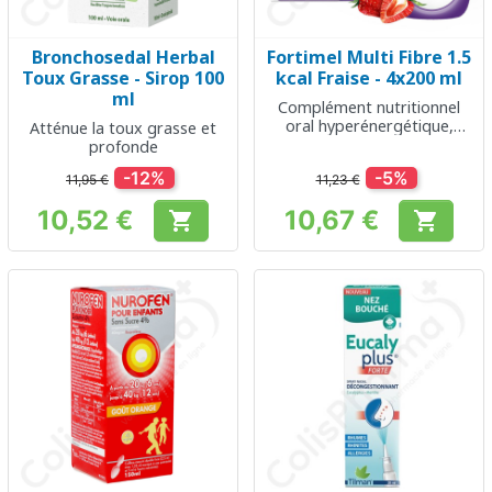
Bronchosedal Herbal
Fortimel Multi Fibre 1.5
Toux Grasse - Sirop 100
kcal Fraise - 4x200 ml
ml
Complément nutritionnel
oral hyperénergétique,
Atténue la toux grasse et
complet enrichi en fibres
profonde
-12%
-5%
11,95 €
11,23 €
10,52 €
10,67 €


Prix
Prix