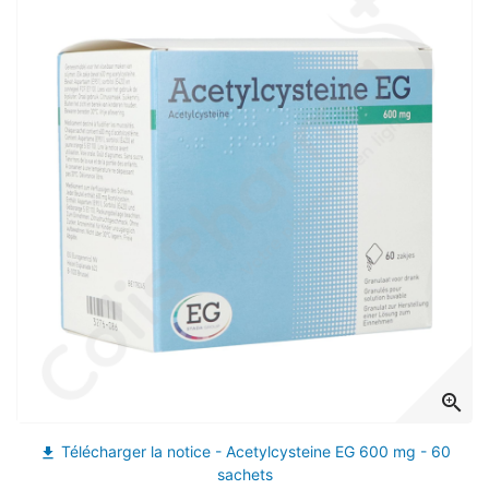
(12 avis)
zoom_in
Télécharger la notice - Acetylcysteine EG 600 mg - 60
file_download
sachets