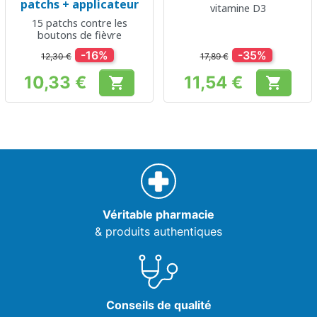
patchs + applicateur
vitamine D3
15 patchs contre les
boutons de fièvre
-16%
-35%
12,30 €
17,89 €
10,33 €
11,54 €


Prix
Prix
Véritable pharmacie
& produits authentiques
Conseils de qualité