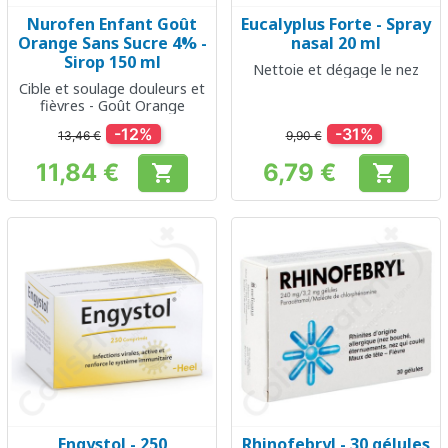
Nurofen Enfant Goût
Eucalyplus Forte - Spray
Orange Sans Sucre 4% -
nasal 20 ml
Sirop 150 ml
Nettoie et dégage le nez
Cible et soulage douleurs et
fièvres - Goût Orange
-12%
-31%
13,46 €
9,90 €
11,84 €
6,79 €


Prix
Prix
Engystol - 250
Rhinofebryl - 30 gélules