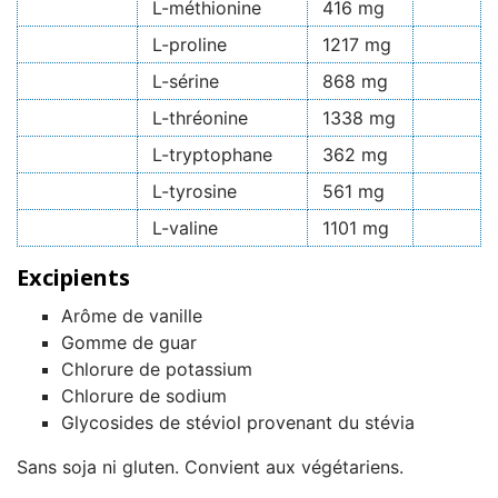
L-méthionine
416 mg
L-proline
1217 mg
L-sérine
868 mg
L-thréonine
1338 mg
L-tryptophane
362 mg
L-tyrosine
561 mg
L-valine
1101 mg
Excipients
Arôme de vanille
Gomme de guar
Chlorure de potassium
Chlorure de sodium
Glycosides de stéviol provenant du stévia
Sans soja ni gluten. Convient aux végétariens.