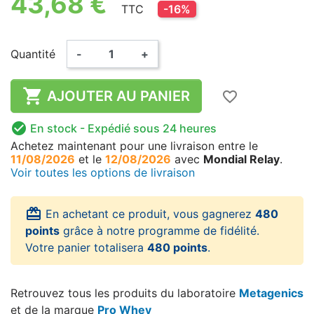
43,68 €
TTC
-16%
Quantité
-
+

AJOUTER AU PANIER
favorite_border

En stock
- Expédié sous 24 heures
Achetez maintenant
pour une livraison
entre le
11/08/2026
et le
12/08/2026
avec
Mondial Relay
.
Voir toutes les options de livraison
card_giftcard
En achetant ce produit, vous gagnerez
480
points
grâce à notre programme de fidélité.
Votre panier totalisera
480 points
.
Retrouvez tous les produits du laboratoire
Metagenics
et de la marque
Pro Whey