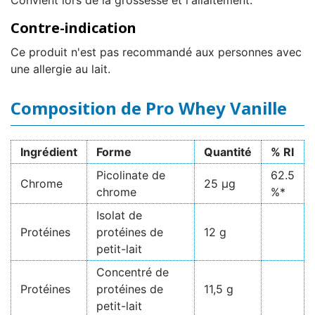
Convient lors de la grossesse et l'allaitement.
Contre-indication
Ce produit n'est pas recommandé aux personnes avec
une allergie au lait.
Composition de Pro Whey Vanille
Ingrédient
Forme
Quantité
% RI
Picolinate de
62.5
Chrome
25 µg
chrome
%*
Isolat de
Protéines
protéines de
12 g
petit-lait
Concentré de
Protéines
protéines de
11,5 g
petit-lait