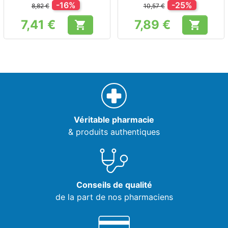
-16%
-25%
8,82 €
10,57 €
7,41 €
7,89 €


Prix
Prix
Véritable pharmacie
& produits authentiques
Conseils de qualité
de la part de nos pharmaciens