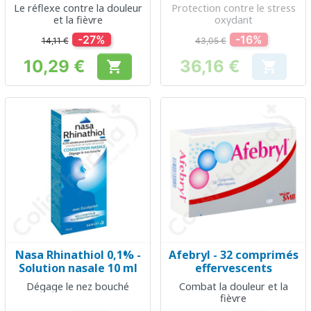
Le réflexe contre la douleur
Protection contre le stress
et la fièvre
oxydant
-27%
-16%
14,11 €
43,05 €
10,29 €
36,16 €


Prix
Prix
Nasa Rhinathiol 0,1% -
Afebryl - 32 comprimés
Solution nasale 10 ml
effervescents
Dégage le nez bouché
Combat la douleur et la
fièvre