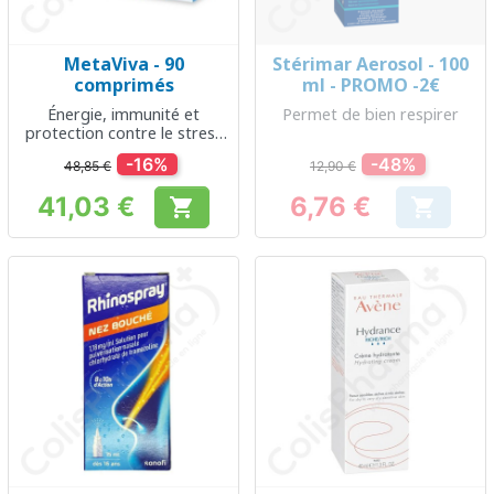
MetaViva - 90
Stérimar Aerosol - 100
comprimés
ml - PROMO -2€
Énergie, immunité et
Permet de bien respirer
protection contre le stress
oxydatif
-16%
-48%
48,85 €
12,90 €
41,03 €
6,76 €


Prix
Prix