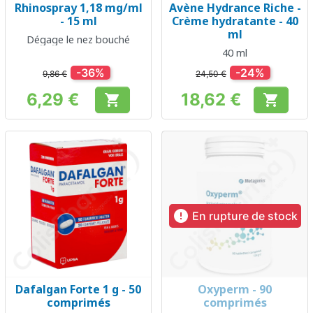
Rhinospray 1,18 mg/ml
Avène Hydrance Riche -
- 15 ml
Crème hydratante - 40
ml
Dégage le nez bouché
40 ml
-36%
-24%
9,86 €
24,50 €
6,29 €
18,62 €


Prix
Prix

En rupture de stock
Dafalgan Forte 1 g - 50
Oxyperm - 90
comprimés
comprimés