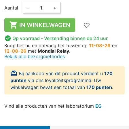
Aantal
-
+

IN WINKELWAGEN
favorite_border

Op voorraad
- Verzending binnen de 24 uur
Koop het nu
en ontvang het
tussen op
11-08-26
en
12-08-26
met
Mondial Relay
.
Bekijk alle bezorgmethodes
card_giftcard
Bij aankoop van dit product verdient u
170
punten
via ons loyaliteitsprogramma. Uw
winkelwagen bevat een totaal van
170 punten
.
Vind alle producten van het laboratorium
EG