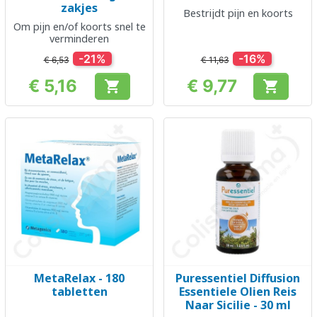
zakjes
Bestrijdt pijn en koorts
Om pijn en/of koorts snel te
verminderen
-21%
-16%
€ 6,53
€ 11,63
€ 5,16
€ 9,77


Prijs
Prijs
MetaRelax - 180
Puressentiel Diffusion
tabletten
Essentiele Olien Reis
Naar Sicilie - 30 ml