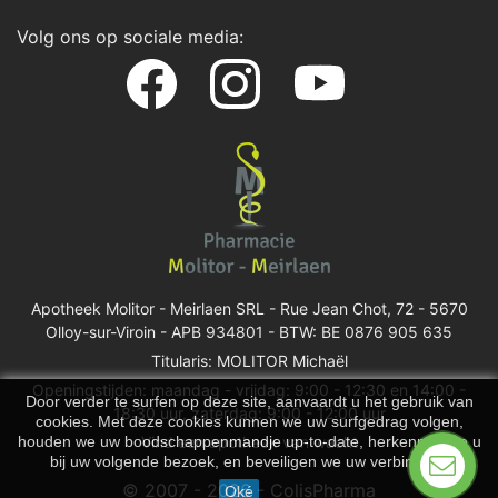
Volg ons op sociale media:
Apotheek Molitor - Meirlaen SRL -
Rue Jean Chot, 72 - 5670
Olloy-sur-Viroin
- APB 934801 - BTW: BE 0876 905 635
Titularis: MOLITOR Michaël
Openingstijden: maandag - vrijdag: 9:00 - 12:30 en 14:00 -
Door verder te surfen op deze site, aanvaardt u het gebruik van
18:30 uur, zaterdag: 9:00 - 12:00 uur
cookies. Met deze cookies kunnen we uw surfgedrag volgen,
Vind een apotheek van wacht
houden we uw boodschappenmandje up-to-date, herkennen we u
bij uw volgende bezoek, en beveiligen we uw verbinding.
© 2007 - 2026 - ColisPharma
Oké