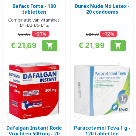
Befact Forte - 100
Durex Nude No Latex -
tabletten
20 condooms
Combinatie van vitamines
B1-B2-B6-B12
-21%
-12%
€ 27,63
€ 24,99
€ 21,69
€ 21,99


Prijs
Prijs
Dafalgan Instant Rode
Paracetamol Teva 1 g -
Vruchten 500 mg - 20
120 tabletten