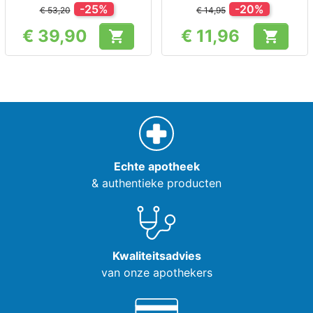
-25%
-20%
€ 53,20
€ 14,95
€ 39,90
€ 11,96


Prijs
Prijs
Echte apotheek
& authentieke producten
Kwaliteitsadvies
van onze apothekers