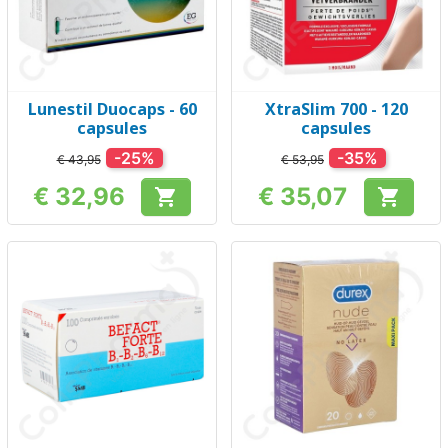
Lunestil Duocaps - 60
XtraSlim 700 - 120
capsules
capsules
-25%
-35%
€ 43,95
€ 53,95
€ 32,96
€ 35,07


Prijs
Prijs