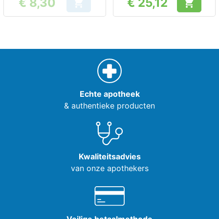
€ 8,30
€ 25,12


Prijs
Prijs
Echte apotheek
& authentieke producten
Kwaliteitsadvies
van onze apothekers