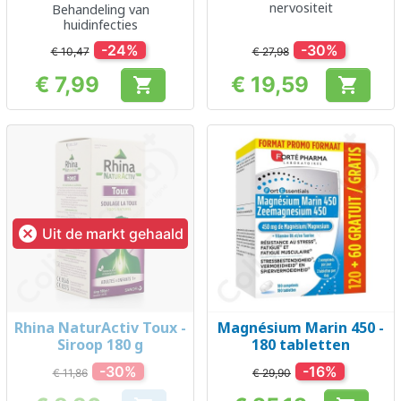
nervositeit
Behandeling van
huidinfecties
-24%
-30%
€ 10,47
€ 27,98
€ 7,99
€ 19,59


Prijs
Prijs

Uit de markt gehaald
Rhina NaturActiv Toux -
Magnésium Marin 450 -
Siroop 180 g
180 tabletten
-30%
-16%
€ 11,86
€ 29,90