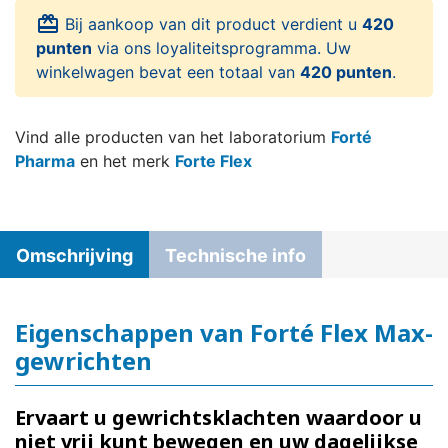
card_giftcard
Bij aankoop van dit product verdient u
420
punten
via ons loyaliteitsprogramma. Uw
winkelwagen bevat een totaal van
420 punten
.
Vind alle producten van het laboratorium
Forté
Pharma
en het merk
Forte Flex
Omschrijving
Technische info
Eigenschappen van Forté Flex Max-
gewrichten
Ervaart u gewrichtsklachten waardoor u
niet vrij kunt bewegen en uw dagelijkse