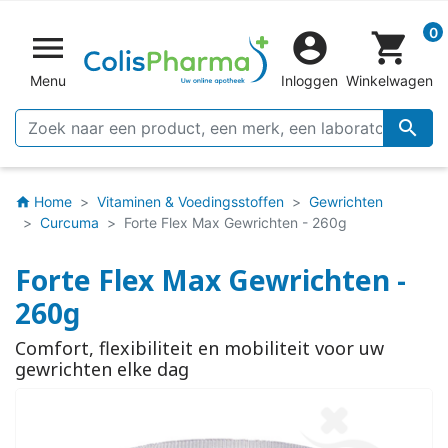
0


shopping_cart
Menu
Inloggen
Winkelwagen

Home
Vitaminen & Voedingsstoffen
Gewrichten
home
Curcuma
Forte Flex Max Gewrichten - 260g
Forte Flex Max Gewrichten -
260g
Comfort, flexibiliteit en mobiliteit voor uw
gewrichten elke dag