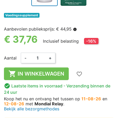
Voedingssupplement
Aanbevolen publieksprijs: € 44,95
info
€ 37,76
Inclusief belasting
-16%
Aantal
-
+

IN WINKELWAGEN
favorite_border

Laatste items in voorraad
- Verzending binnen de
24 uur
Koop het nu
en ontvang het
tussen op
11-08-26
en
12-08-26
met
Mondial Relay
.
Bekijk alle bezorgmethodes