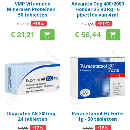
VMP Vitaminen
Advantix Dog 400/2000
Mineralen Proteïnen -
Honder 25-40 kg - 6
50 tabletten
pipetten van 4 ml
-16%
-20%
€ 25,26
€ 70,55
€ 21,21
€ 56,44


Prijs
Prijs
Ibuprofen AB 200 mg -
Paracetamol EG Forte
24 tabletten
1g - 30 tabletten
-12%
-16%
€ 3,90
€ 8,53