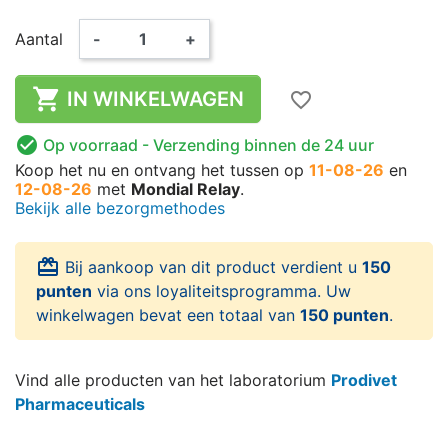
Aantal
-
+

IN WINKELWAGEN
favorite_border

Op voorraad
- Verzending binnen de 24 uur
Koop het nu
en ontvang het
tussen op
11-08-26
en
12-08-26
met
Mondial Relay
.
Bekijk alle bezorgmethodes
card_giftcard
Bij aankoop van dit product verdient u
150
punten
via ons loyaliteitsprogramma. Uw
winkelwagen bevat een totaal van
150 punten
.
Vind alle producten van het laboratorium
Prodivet
Pharmaceuticals