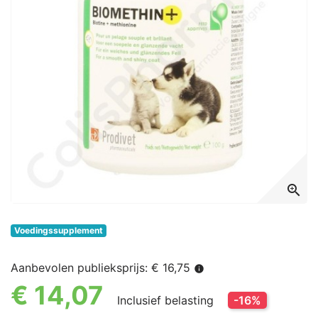
zoom_in
Voedingssupplement
Aanbevolen publieksprijs: € 16,75
info
€ 14,07
Inclusief belasting
-16%