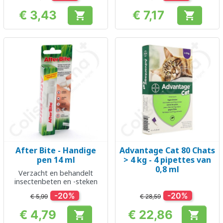
€ 3,43
€ 7,17


Prijs
Prijs
After Bite - Handige
Advantage Cat 80 Chats
pen 14 ml
> 4 kg - 4 pipettes van
0,8 ml
Verzacht en behandelt
insectenbeten en -steken
-20%
-20%
€ 5,99
€ 28,59
€ 4,79
€ 22,86


Prijs
Prijs