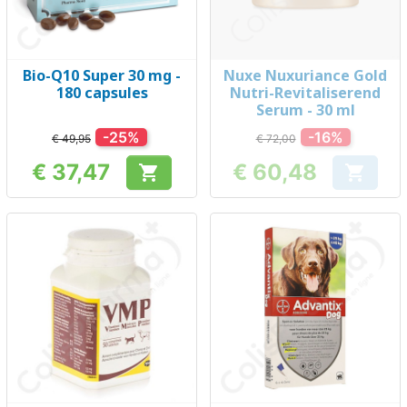
Bio-Q10 Super 30 mg -
Nuxe Nuxuriance Gold
180 capsules
Nutri-Revitaliserend
Serum - 30 ml
-25%
-16%
€ 49,95
€ 72,00
€ 37,47
€ 60,48


Prijs
Prijs