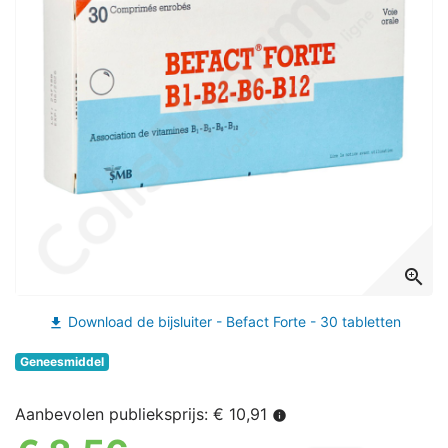
zoom_in
Download de bijsluiter - Befact Forte - 30 tabletten
file_download
Geneesmiddel
Aanbevolen publieksprijs: € 10,91
info