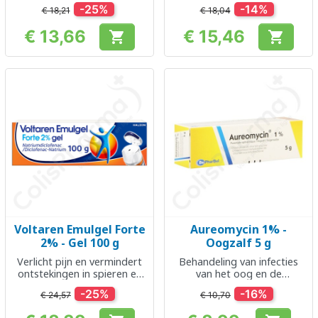
-25%
-14%
€ 18,21
€ 18,04
€ 13,66
€ 15,46


Prijs
Prijs
Voltaren Emulgel Forte
Aureomycin 1% -
2% - Gel 100 g
Oogzalf 5 g
Verlicht pijn en vermindert
Behandeling van infecties
ontstekingen in spieren en
van het oog en de
gewrichten
slijmvliezen ervan
-25%
-16%
€ 24,57
€ 10,70