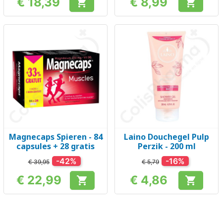
€ 18,39
€ 8,99


Prijs
Prijs
Magnecaps Spieren - 84
Laino Douchegel Pulp
capsules + 28 gratis
Perzik - 200 ml
-42%
-16%
€ 39,95
€ 5,79
€ 22,99
€ 4,86


Prijs
Prijs