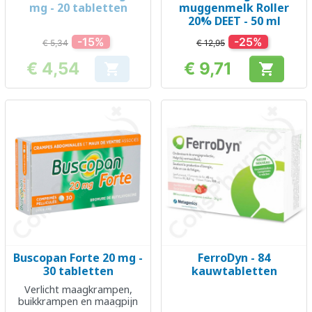
mg - 20 tabletten
muggenmelk Roller
20% DEET - 50 ml
-15%
-25%
€ 5,34
€ 12,95
€ 4,54
€ 9,71


Prijs
Prijs
Buscopan Forte 20 mg -
FerroDyn - 84
30 tabletten
kauwtabletten
Verlicht maagkrampen,
buikkrampen en maagpijn