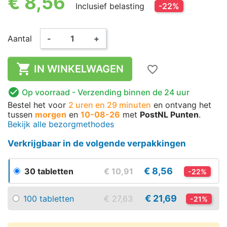
€ 8,56
Inclusief belasting
-22%
Aantal
-
+

IN WINKELWAGEN
favorite_border

Op voorraad
- Verzending binnen de 24 uur
Bestel het voor
2 uren en 29 minuten
en ontvang het
tussen
morgen
en
10-08-26
met
PostNL Punten
.
Bekijk alle bezorgmethodes
Verkrijgbaar in de volgende verpakkingen
€ 8,56
30 tabletten
€ 10,91
-22%
€ 21,69
100 tabletten
€ 27,63
-21%