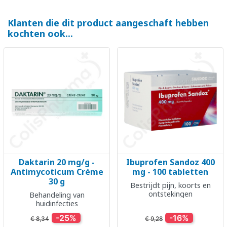
Klanten die dit product aangeschaft hebben
kochten ook...
Daktarin 20 mg/g -
Ibuprofen Sandoz 400
Antimycoticum Crème
mg - 100 tabletten
30 g
Bestrijdt pijn, koorts en
ontstekingen
Behandeling van
huidinfecties
-25%
-16%
€ 8,34
€ 9,28