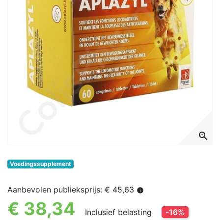
zoom_in
Voedingssupplement
Aanbevolen publieksprijs: € 45,63
info
€ 38,34
Inclusief belasting
-16%