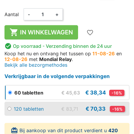
Aantal
-
+

IN WINKELWAGEN
favorite_border

Op voorraad
- Verzending binnen de 24 uur
Koop het nu
en ontvang het
tussen op
11-08-26
en
12-08-26
met
Mondial Relay
.
Bekijk alle bezorgmethodes
Verkrijgbaar in de volgende verpakkingen
€ 38,34
60 tabletten
€ 45,63
-16%
€ 70,33
120 tabletten
€ 83,71
-16%
card_giftcard
Bij aankoop van dit product verdient u
420