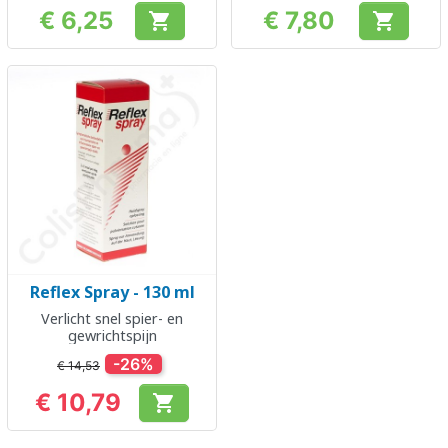
€ 6,25
€ 7,80


Prijs
Prijs
Reflex Spray - 130 ml
Verlicht snel spier- en
gewrichtspijn
-26%
€ 14,53
€ 10,79

Prijs