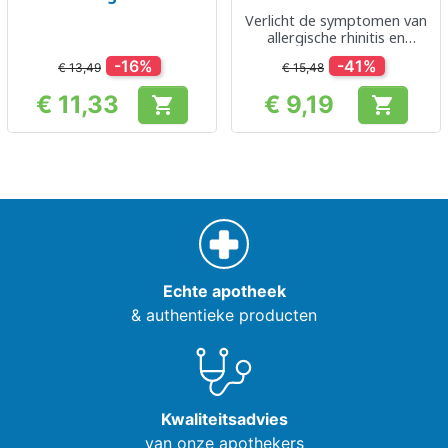
Verlicht de symptomen van
allergische rhinitis en
urticaria
-16%
-41%
€ 13,49
€ 15,48
€ 11,33
€ 9,19


Prijs
Prijs
Echte apotheek
& authentieke producten
Kwaliteitsadvies
van onze apothekers