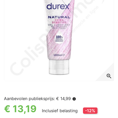
zoom_in
Aanbevolen publieksprijs: € 14,99
info
€ 13,19
Inclusief belasting
-12%