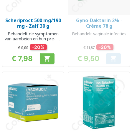
Scheriproct 500 mg/190
Gyno-Daktarin 2% -
mg - Zalf 30 g
Crème 78 g
Behandelt de symptomen
Behandelt vaginale infecties
van aambeien en hun pre- en
postoperatieve behandeling,
-20%
-20%
€ 9,99
€ 11,87
proctitis, anaal eczeem
€ 7,98
€ 9,50


Prijs
Prijs