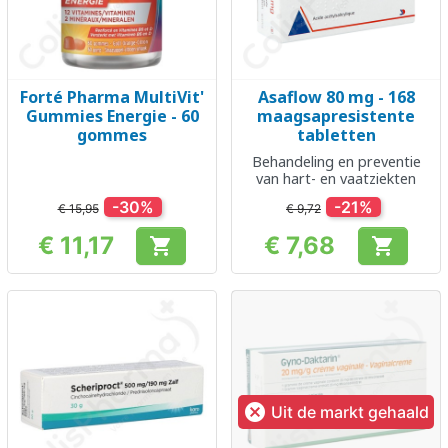
Forté Pharma MultiVit'
Asaflow 80 mg - 168
Gummies Energie - 60
maagsapresistente
gommes
tabletten
Behandeling en preventie
van hart- en vaatziekten
-30%
-21%
€ 15,95
€ 9,72
€ 11,17
€ 7,68


Prijs
Prijs

Uit de markt gehaald