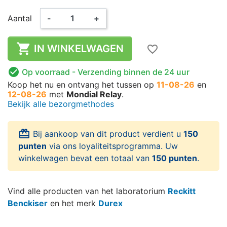
Aantal
-
+

IN WINKELWAGEN
favorite_border

Op voorraad
- Verzending binnen de 24 uur
Koop het nu
en ontvang het
tussen op
11-08-26
en
12-08-26
met
Mondial Relay
.
Bekijk alle bezorgmethodes
card_giftcard
Bij aankoop van dit product verdient u
150
punten
via ons loyaliteitsprogramma. Uw
winkelwagen bevat een totaal van
150 punten
.
Vind alle producten van het laboratorium
Reckitt
Benckiser
en het merk
Durex