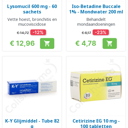
Lysomucil 600 mg - 60
Iso-Betadine Buccale
sachets
1% - Mondwater 200 ml
Vette hoest, bronchitis en
Behandelt
mucoviscidose
mondaandoeningen
-12%
-23%
€ 14,72
€ 6,17
€ 12,96
€ 4,78


Prijs
Prijs
K-Y Glijmiddel - Tube 82
Cetirizine EG 10 mg -
g
100 tabletten