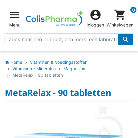
0


shopping_cart
Menu
Inloggen
Winkelwagen

Home
Vitaminen & Voedingsstoffen
home
Vitaminen - Mineralen
Magnesium
MetaRelax - 90 tabletten
MetaRelax - 90 tabletten