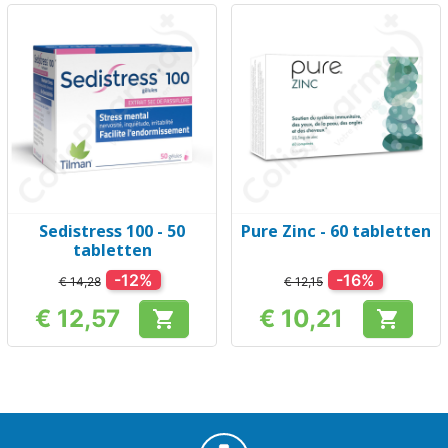
Sedistress 100 - 50
Pure Zinc - 60 tabletten
tabletten
-12%
-16%
€ 14,28
€ 12,15
€ 12,57
€ 10,21


Prijs
Prijs