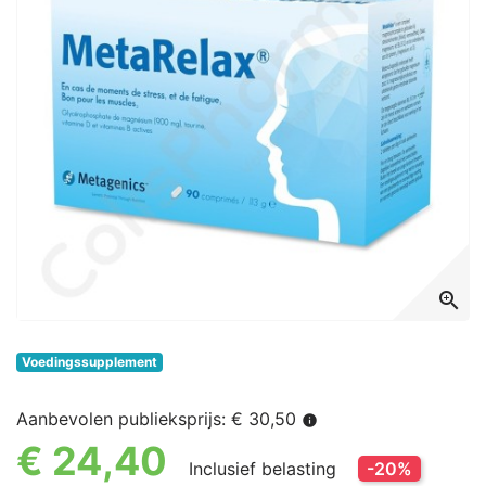
zoom_in
Voedingssupplement
Aanbevolen publieksprijs: € 30,50
info
€ 24,40
Inclusief belasting
-20%