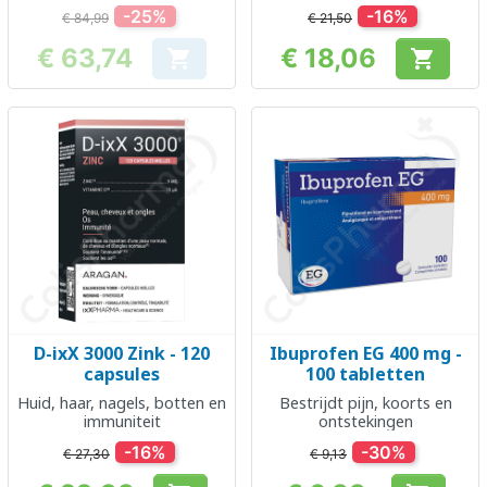
-25%
-16%
€ 84,99
€ 21,50
€ 63,74
€ 18,06


Prijs
Prijs
D-ixX 3000 Zink - 120
Ibuprofen EG 400 mg -
capsules
100 tabletten
Huid, haar, nagels, botten en
Bestrijdt pijn, koorts en
immuniteit
ontstekingen
-16%
-30%
€ 27,30
€ 9,13