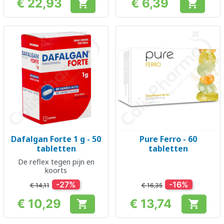
€ 22,93
€ 6,39


Prijs
Prijs
Dafalgan Forte 1 g - 50
Pure Ferro - 60
tabletten
tabletten
De reflex tegen pijn en
koorts
-27%
-16%
€ 14,11
€ 16,35
€ 10,29
€ 13,74


Prijs
Prijs