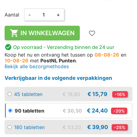
Aantal
-
+

IN WINKELWAGEN
favorite_border

Op voorraad
- Verzending binnen de 24 uur
Koop het nu
en ontvang het
tussen op
08-08-26
en
10-08-26
met
PostNL Punten
.
Bekijk alle bezorgmethodes
Verkrijgbaar in de volgende verpakkingen
€ 15,79
45 tabletten
€ 18,80
-16%
€ 24,40
90 tabletten
€ 30,50
-20%
€ 39,90
180 tabletten
€ 53,20
-25%