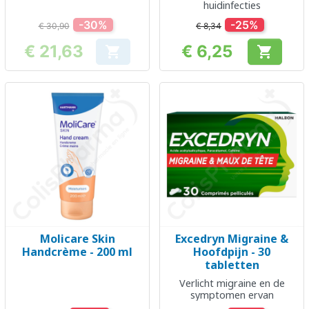
huidinfecties
-30%
-25%
€ 30,90
€ 8,34
€ 21,63
€ 6,25


Prijs
Prijs
Molicare Skin
Excedryn Migraine &
Handcrème - 200 ml
Hoofdpijn - 30
tabletten
Verlicht migraine en de
symptomen ervan