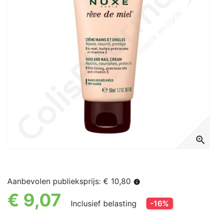
zoom_in
Aanbevolen publieksprijs: € 10,80
info
€ 9,07
Inclusief belasting
-16%