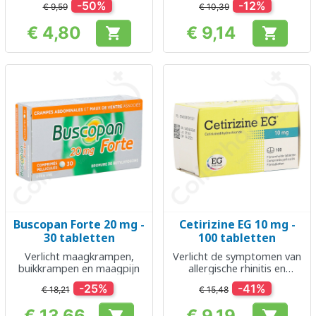
-50%
-12%
€ 9,59
€ 10,39
€ 4,80
€ 9,14


Prijs
Prijs
Buscopan Forte 20 mg -
Cetirizine EG 10 mg -
30 tabletten
100 tabletten
Verlicht maagkrampen,
Verlicht de symptomen van
buikkrampen en maagpijn
allergische rhinitis en
urticaria
-25%
-41%
€ 18,21
€ 15,48
€ 13,66
€ 9,19