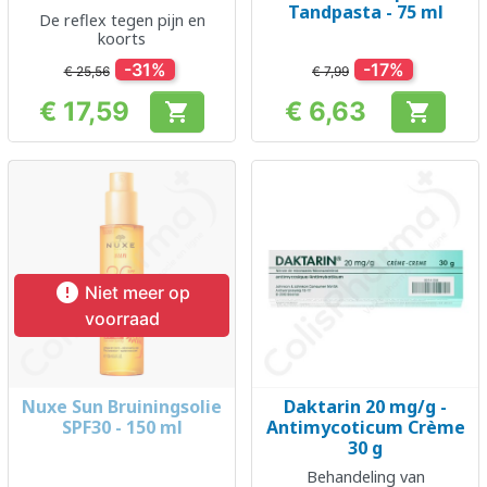
Tandpasta - 75 ml
De reflex tegen pijn en
koorts
-31%
-17%
€ 25,56
€ 7,99
€ 17,59
€ 6,63


Prijs
Prijs

Niet meer op
voorraad
Nuxe Sun Bruiningsolie
Daktarin 20 mg/g -
SPF30 - 150 ml
Antimycoticum Crème
30 g
Behandeling van