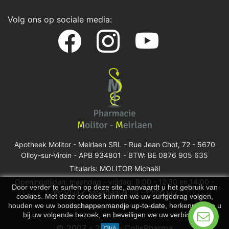
Volg ons op sociale media:
Apotheek Molitor - Meirlaen SRL -
Rue Jean Chot, 72 - 5670
Olloy-sur-Viroin
- APB 934801 - BTW: BE 0876 905 635
Titularis: MOLITOR Michaël
Openingstijden: maandag - vrijdag: 9:00 - 12:30 en 14:00 -
Door verder te surfen op deze site, aanvaardt u het gebruik van
18:30 uur, zaterdag: 9:00 - 12:00 uur
cookies. Met deze cookies kunnen we uw surfgedrag volgen,
Vind een apotheek van wacht
houden we uw boodschappenmandje up-to-date, herkennen we u
bij uw volgende bezoek, en beveiligen we uw verbinding.
© 2007 - 2026 - ColisPharma
Oké