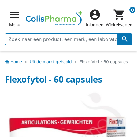
0


shopping_cart
Menu
Inloggen
Winkelwagen

Home
Uit de markt gehaald
Flexofytol - 60 capsules
home
Flexofytol - 60 capsules