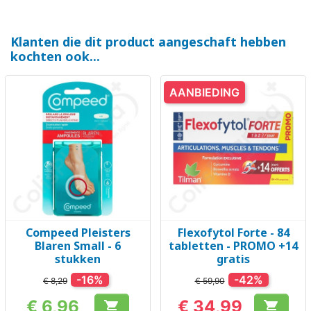
Klanten die dit product aangeschaft hebben
kochten ook...
AANBIEDING
Compeed Pleisters
Flexofytol Forte - 84
Blaren Small - 6
tabletten - PROMO +14
stukken
gratis
-16%
-42%
€ 8,29
€ 59,90
€ 6,96
€ 34,99

