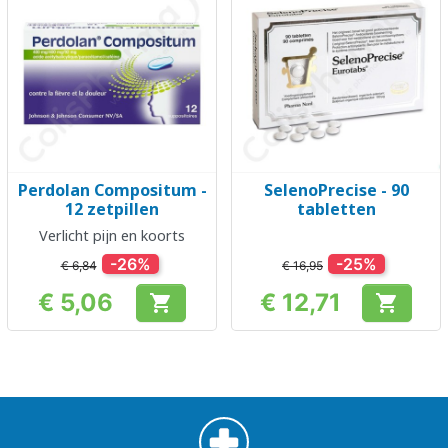
Perdolan Compositum -
SelenoPrecise - 90
12 zetpillen
tabletten
Verlicht pijn en koorts
-26%
-25%
€ 6,84
€ 16,95
€ 5,06
€ 12,71


Prijs
Prijs