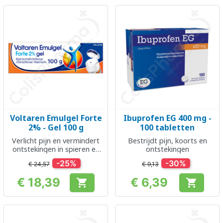
Voltaren Emulgel Forte
Ibuprofen EG 400 mg -
2% - Gel 100 g
100 tabletten
Verlicht pijn en vermindert
Bestrijdt pijn, koorts en
ontstekingen in spieren en
ontstekingen
gewrichten
-25%
-30%
€ 24,57
€ 9,13
€ 18,39
€ 6,39


Prijs
Prijs