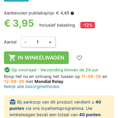
Aanbevolen publieksprijs: € 4,49
info
€ 3,95
Inclusief belasting
-12%
Aantal
-
+

IN WINKELWAGEN
favorite_border

Op voorraad
- Verzending binnen de 24 uur
Koop het nu
en ontvang het
tussen op
11-08-26
en
12-08-26
met
Mondial Relay
.
Bekijk alle bezorgmethodes
card_giftcard
Bij aankoop van dit product verdient u
40
punten
via ons loyaliteitsprogramma. Uw
winkelwagen bevat een totaal van
40 punten
.