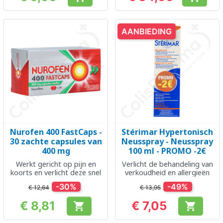
Prijs
Prijs
AANBIEDING
Nurofen 400 FastCaps -
Stérimar Hypertonisch
30 zachte capsules van
Neusspray - Neusspray
400 mg
100 ml - PROMO -2€
Werkt gericht op pijn en
Verlicht de behandeling van
koorts en verlicht deze snel
verkoudheid en allergieën
-30%
-49%
€ 12,64
€ 13,95
€ 8,81
€ 7,05


Prijs
Prijs