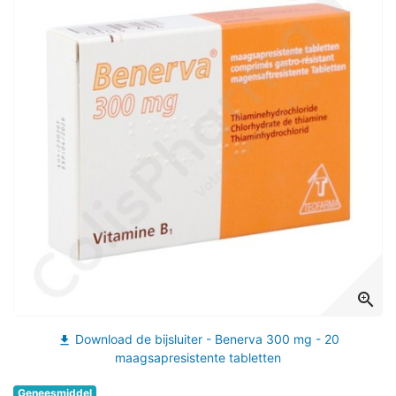
zoom_in
Download de bijsluiter - Benerva 300 mg - 20
file_download
maagsapresistente tabletten
Geneesmiddel