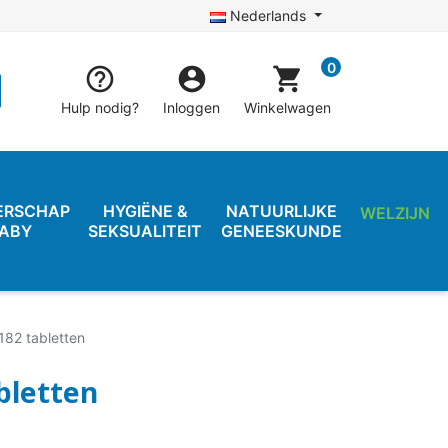
Nederlands
0


shopping_cart
Hulp nodig?
Inloggen
Winkelwagen
ERSCHAP
HYGIËNE &
NATUURLIJKE
WELZIJN
BABY
SEKSUALITEIT
GENEESKUNDE
 182 tabletten
abletten