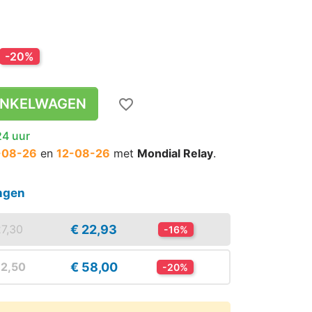
-20%
INKELWAGEN
favorite_border
24 uur
-08-26
en
12-08-26
met
Mondial Relay
.
ingen
€ 22,93
27,30
-16%
€ 58,00
72,50
-20%