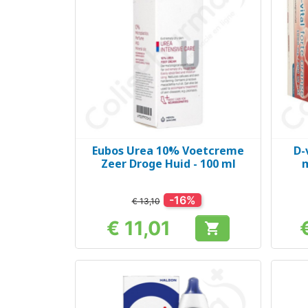
Eubos Urea 10% Voetcreme
D-
Snel bekijken

Zeer Droge Huid - 100 ml
m
-16%
€ 13,10
€ 11,01

Prijs