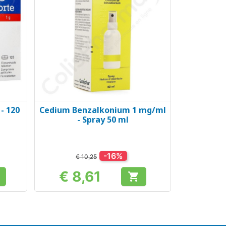
- 120
Cedium Benzalkonium 1 mg/ml
Snel bekijken

- Spray 50 ml
-16%
€ 10,25
€ 8,61

Prijs