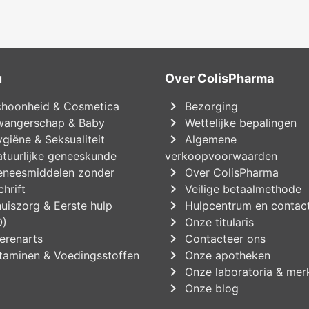
u
Over ColisPharma
chevron_right
hoonheid & Cosmetica
Bezorging
chevron_right
angerschap & Baby
Wettelijke bepalingen
chevron_right
giëne & Seksualiteit
Algemene
tuurlijke geneeskunde
verkoopvoorwaarden
chevron_right
neesmiddelen zonder
Over ColisPharma
chevron_right
hrift
Veilige betaalmethode
chevron_right
uiszorg & Eerste hulp
Hulpcentrum en contac
chevron_right
O)
Onze titularis
chevron_right
erenarts
Contacteer ons
chevron_right
taminen & Voedingsstoffen
Onze apotheken
chevron_right
Onze laboratoria & mer
chevron_right
Onze blog