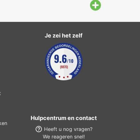
Je zei het zelf
t
Hulpcentrum en contact
ken
help_outline
Heeft u nog vragen?
We reageren snel!