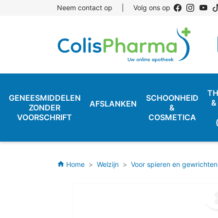
Neem contact op
|
Volg ons op
TH
GENEESMIDDELEN
SCHOONHEID
&
AFSLANKEN
ZONDER
&
VOORSCHRIFT
COSMETICA
Home
Welzijn
Voor spieren en gewrichten
home