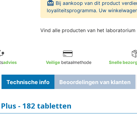
card_giftcard
Bij aankoop van dit product verdie
loyaliteitsprogramma. Uw winkelwagen
Vind alle producten van het laboratorium
ts
advies
Veilige
betaalmethode
Snelle bezor
Technische info
Beoordelingen van klanten
 Plus - 182 tabletten