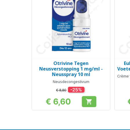
Otrivine Tegen
Eu
Snel bekijken

Neusverstopping 1 mg/ml -
Voete
Neusspray 10 ml
Crème 
Neusdecongestivum
-25%
€ 8,80
€ 6,60

Prijs