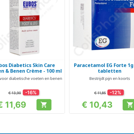
bos Diabetics Skin Care
Paracetamol EG Forte 1g 
Snel bekijken
Snel bekijken


n & Benen Crème - 100 ml
tabletten
voor diabetische voeten en benen
Bestrijdt pijn en koorts
-16%
-12%
€ 13,90
€ 11,85
€ 11,69
€ 10,43


Prijs
Prijs