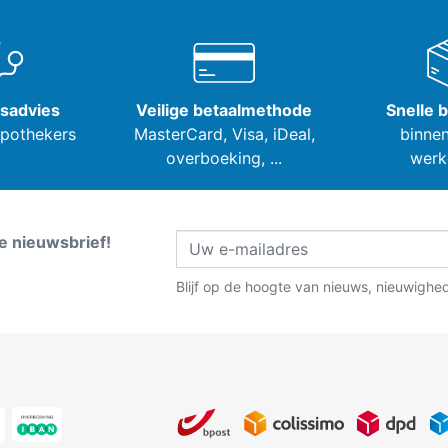
tsadvies
Veilige betaalmethode
Snelle 
apothekers
MasterCard, Visa,
iDeal,
binnen
overboeking, ...
werk
ze nieuwsbrief!
Blijf op de hoogte van nieuws, nieuwighe