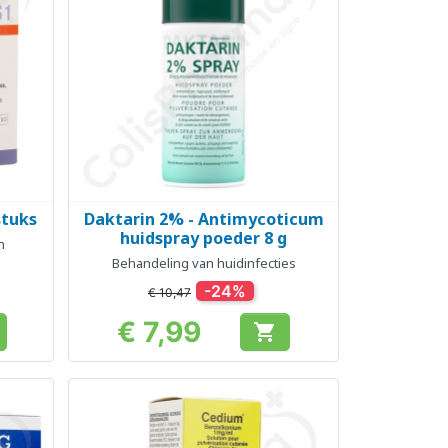
stuks
Daktarin 2% - Antimycoticum
Snel bekijken

huidspray poeder 8 g
n
Behandeling van huidinfecties
-24%
€ 10,47
€ 7,99

Prijs