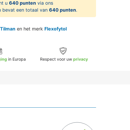
nt u
640 punten
via ons
 bevat een totaal van
640 punten
.
Tilman
en het merk
Flexofytol
ging
in Europa
Respect voor uw
privacy