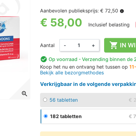
Aanbevolen publieksprijs: € 72,50
info
€ 58,00
Inclusief belasting

IN W
Aantal
-
+

Op voorraad
- Verzending binnen de 
Koop het nu
en ontvang het
tussen op
11
Bekijk alle bezorgmethodes
Verkrijgbaar in de volgende verpakk
zoom_in
56 tabletten
€ 
182 tabletten
€ 