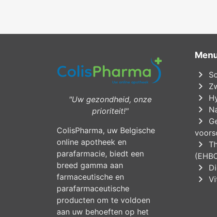
Men
chevron_right
Sc
chevron_right
Zw
chevron_right
Hy
"Uw gezondheid, onze
chevron_right
Na
prioriteit!"
chevron_right
Ge
ColisPharma, uw Belgische
voorsc
online apotheek en
chevron_right
Th
parafarmacie, biedt een
(EHB
breed gamma aan
chevron_right
Di
farmaceutische en
chevron_right
Vi
parafarmaceutische
producten om te voldoen
aan uw behoeften op het