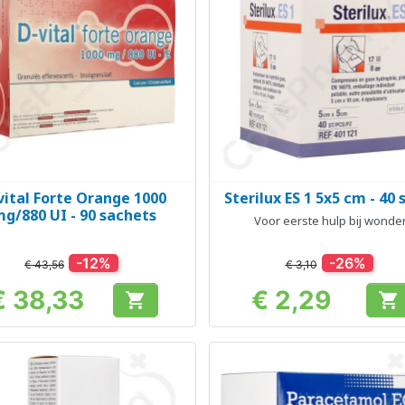
vital Forte Orange 1000
Sterilux ES 1 5x5 cm - 40 
Snel bekijken
Snel bekijken


g/880 UI - 90 sachets
Voor eerste hulp bij wonde
-12%
-26%
€ 43,56
€ 3,10
€ 38,33
€ 2,29


Prijs
Prijs