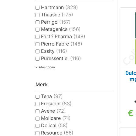
Hartmann
(329)
Thuasne
(175)
Perrigo
(157)
Metagenics
(156)
Forté Pharma
(148)
Pierre Fabre
(146)
Essity
(116)
Puressentiel
(116)
Alles tonen
Dulc
mg
Merk
Tena
(97)
Fresubin
(83)
Avène
(72)
€ 
Molicare
(71)
Delical
(58)
Resource
(56)