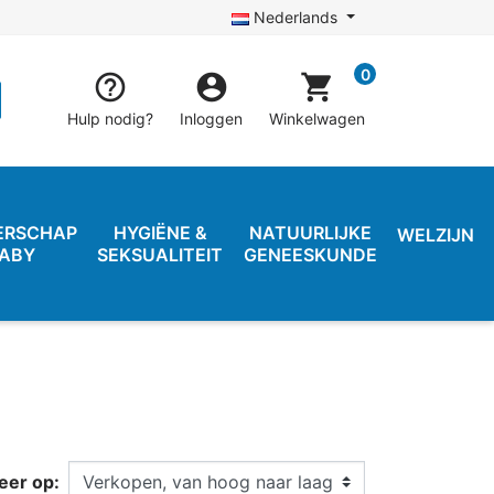
Nederlands
0


shopping_cart
Hulp nodig?
Inloggen
Winkelwagen
ERSCHAP
HYGIËNE &
NATUURLIJKE
WELZIJN
BABY
SEKSUALITEIT
GENEESKUNDE
eer op: