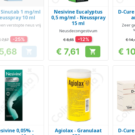
 Sinutab 1 mg/ml
Nesivine Eucalyptus
D-Cure 
Snel bekijken
Snel bekijken
Sn



eusspray 10 ml
0,5 mg/ml - Neusspray
a
15 ml
en verstopte neus vrij
Zeer g
Neusdecongestivum
-25%
-12%
€ 7,57
€ 8,65
€ 14
5,68
€ 7,61
€ 1


Prijs
Prijs
sivine 0,05% -
Agiolax - Granulaat
D-Cure 
Snel bekijken
Snel bekijken
Sn


