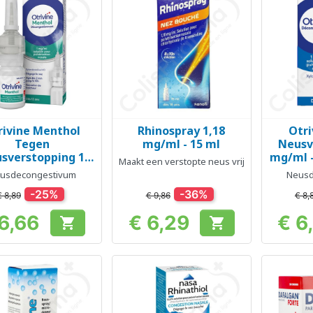
rivine Menthol
Rhinospray 1,18
Otri
Snel bekijken
Snel bekijken
Sn



Tegen
mg/ml - 15 ml
Neusv
sverstopping 1
mg/ml -
Maakt een verstopte neus vrij
mg/ml -
usdecongestivum
Neusd
oplossing 10 ml
-25%
-36%
€ 8,89
€ 9,86
€ 8,
6,66
€ 6,29
€ 6


Prijs
Prijs