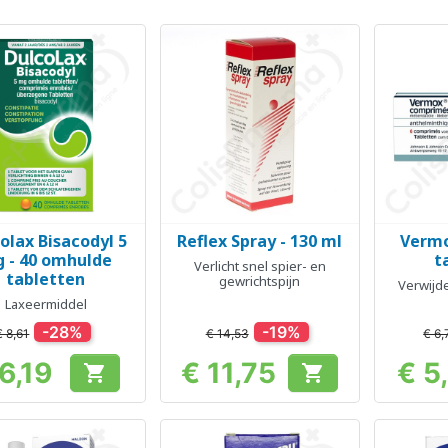
olax Bisacodyl 5
Reflex Spray - 130 ml
Vermo
Snel bekijken
Snel bekijken
Sn



 - 40 omhulde
t
Verlicht snel spier- en
tabletten
gewrichtspijn
Verwijd
Laxeermiddel
-28%
-19%
€ 8,61
€ 14,53
€ 6,
6,19
€ 11,75
€ 5


Prijs
Prijs