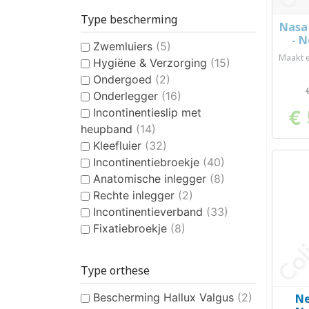
Type bescherming
Nasa
- N
Zwemluiers
(5)
Maakt e
Hygiëne & Verzorging
(15)
Ondergoed
(2)
Onderlegger
(16)
Incontinentieslip met
€ 
heupband
(14)
Kleefluier
(32)
Incontinentiebroekje
(40)
Anatomische inlegger
(8)
Rechte inlegger
(2)
Incontinentieverband
(33)
Fixatiebroekje
(8)
Type orthese
Bescherming Hallux Valgus
(2)
Ne