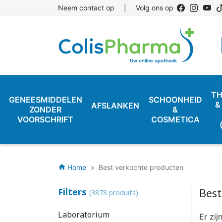
Neem contact op
|
Volg ons op
TH
GENEESMIDDELEN
SCHOONHEID
&
AFSLANKEN
ZONDER
&
VOORSCHRIFT
COSMETICA
Home
Best verkochte producten
home
Best
Filters
(3878 produits)
Laboratorium
Er zi