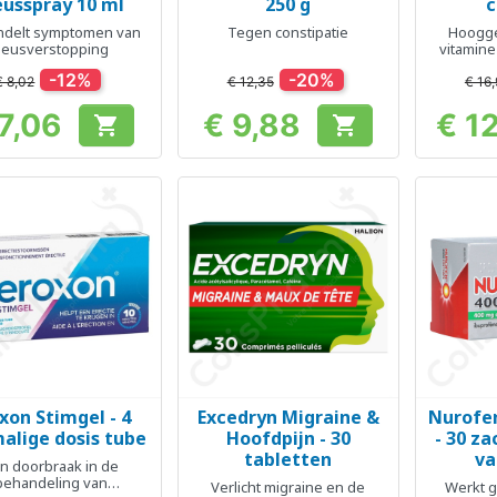
usspray 10 ml
250 g
c
ndelt symptomen van
Tegen constipatie
Hoogge
neusverstopping
vitamine
-12%
-20%
€ 8,02
€ 12,35
€ 16
7,06
€ 9,88
€ 1


Prijs
Prijs
xon Stimgel - 4
Excedryn Migraine &
Nurofen
Snel bekijken
Snel bekijken
Sn



alige dosis tube
Hoofdpijn - 30
- 30 z
tabletten
va
n doorbraak in de
behandeling van
Verlicht migraine en de
Werkt g