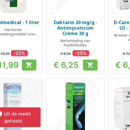
lmedical - 1 liter
Daktarin 20 mg/g -
D-Cure
Snel bekijken
Snel bekijken
Sn



Antimycoticum
UI -
Het beste
Crème 30 g
mettingsmiddel voor
4x meer 
thuis
Behandeling van
huidinfecties
-22%
-25%
 15,29
€ 8,34
€ 7,
11,99
€ 6,25
€ 6


Prijs
Prijs

Uit de markt
gehaald