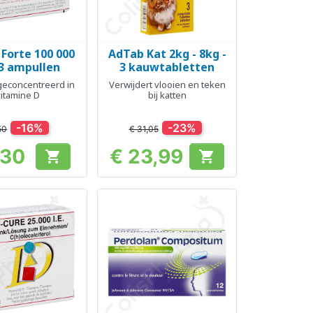
 Forte 100 000
AdTab Kat 2kg - 8kg -
el bekijken
Snel bekijken

 3 ampullen
3 kauwtabletten
geconcentreerd in
Verwijdert vlooien en teken
vitamine D
bij katten
-16%
-23%
50
€ 31,05
,30
€ 23,99


Prijs
Prijs