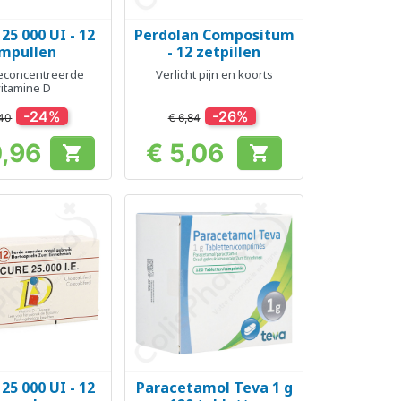
25 000 UI - 12
Perdolan Compositum
el bekijken
Snel bekijken

mpullen
- 12 zetpillen
econcentreerde
Verlicht pijn en koorts
vitamine D
-24%
-26%
,40
€ 6,84
0,96
€ 5,06


Prijs
Prijs
25 000 UI - 12
Paracetamol Teva 1 g
el bekijken
Snel bekijken
