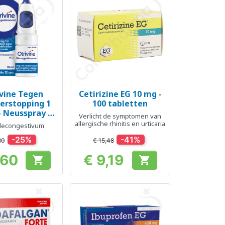
vine Tegen
Cetirizine EG 10 mg -
el bekijken
Snel bekijken

erstopping 1
100 tabletten
 Neusspray 10
Verlicht de symptomen van
ml
allergische rhinitis en urticaria
econgestivum
-25%
-41%
80
€ 15,48
,60
€ 9,19


Prijs
Prijs