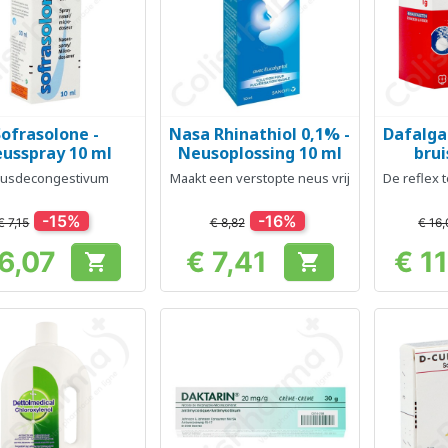
Sofrasolone -
Nasa Rhinathiol 0,1% -
Dafalgan
Snel bekijken
Snel bekijken
Sn



usspray 10 ml
Neusoplossing 10 ml
brui
usdecongestivum
Maakt een verstopte neus vrij
De reflex 
-15%
-16%
€ 7,15
€ 8,82
€ 16
6,07
€ 7,41
€ 1


Prijs
Prijs