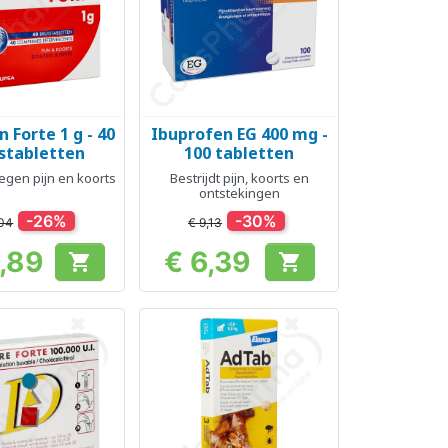
 Forte 1 g - 40
Ibuprofen EG 400 mg -
el bekijken
Snel bekijken

stabletten
100 tabletten
tegen pijn en koorts
Bestrijdt pijn, koorts en
ontstekingen
-26%
-30%
,04
€ 9,13
1,89
€ 6,39


Prijs
Prijs