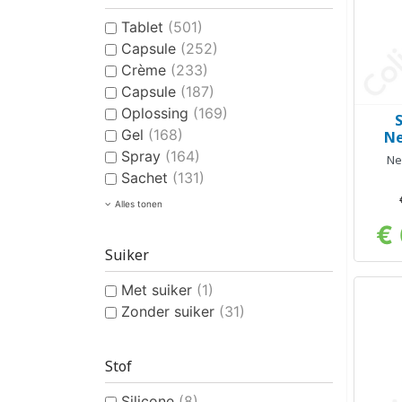
Tablet
(501)
Capsule
(252)
Crème
(233)
Capsule
(187)
Oplossing
(169)
Gel
(168)
Ne
Spray
(164)
Ne
Sachet
(131)
Alles tonen
€ 
Suiker
Met suiker
(1)
Zonder suiker
(31)
Stof
Silicone
(8)