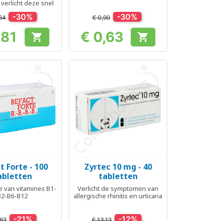
eenmalig gebruik.
 verlicht deze snel
-30%
-30%
,64
€ 0,90
,81
€ 0,63


Prijs
Prijs
t Forte - 100
Zyrtec 10 mg - 40
el bekijken
Snel bekijken

abletten
tabletten
e van vitamines B1-
Verlicht de symptomen van
B2-B6-B12
allergische rhinitis en urticaria
-21%
-12%
,63
€ 13,13