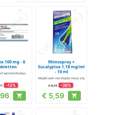
x 100 mg - 6
Rhinospray +
el bekijken
Snel bekijken

abletten
Eucalyptus 1,18 mg/ml
- 10 ml
ert worminfecties
Maakt een verstopte neus vrij
-12%
-36%
77
€ 8,76
,96
€ 5,59


Prijs
Prijs