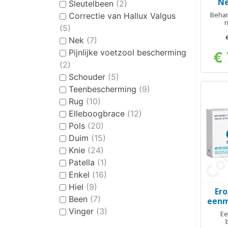
Ne
Sleutelbeen
(2)
Beha
Correctie van Hallux Valgus
(5)
Nek
(7)
Pijnlijke voetzool bescherming
€ 
(2)
Schouder
(5)
Teenbescherming
(9)
Rug
(10)
Elleboogbrace
(12)
Pols
(20)
Duim
(15)
Knie
(24)
Patella
(1)
Enkel
(16)
Hiel
(9)
Ero
Been
(7)
eenm
Vinger
(3)
Ee