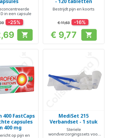
apsules
- 120 tabletten
concentreerde
Bestrijdt pijn en koorts
 D in een capsule
-25%
-16%
,93
€ 11,63
2,69
€ 9,77


Prijs
Prijs
 400 FastCaps
MediSet 215
el bekijken
Snel bekijken

achte capsules
Verbandset - 1 stuk
n 400 mg
Steriele
wondverzorgingssets voor
ericht op pijn en