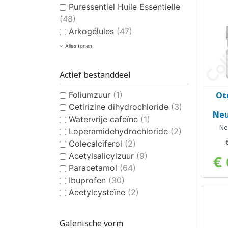
Puressentiel Huile Essentielle
(48)
Arkogélules
(47)
Alles tonen
Actief bestanddeel
Foliumzuur
(1)
Ot
Cetirizine dihydrochloride
(3)
Neu
Watervrije cafeïne
(1)
Ne
Loperamidehydrochloride
(2)
Neus
Colecalciferol
(2)
Acetylsalicylzuur
(9)
€ 
Paracetamol
(64)
Ibuprofen
(30)
Acetylcysteïne
(2)
Galenische vorm