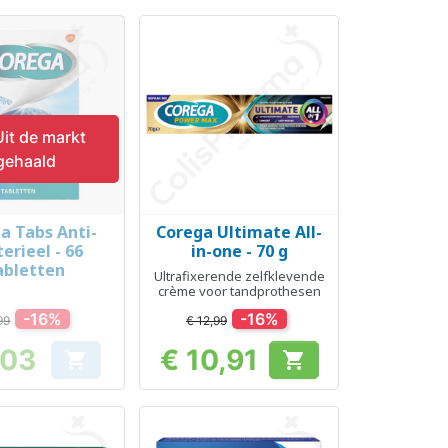
it de markt
gehaald
a Tabs Anti-
Corega Ultimate All-
el bekijken
Snel bekijken

erieel - 66
in-one - 70 g
abletten
Ultrafixerende zelfklevende
crème voor tandprothesen
-16%
-16%
99
€ 12,99
,03
€ 10,91


Prijs
Prijs