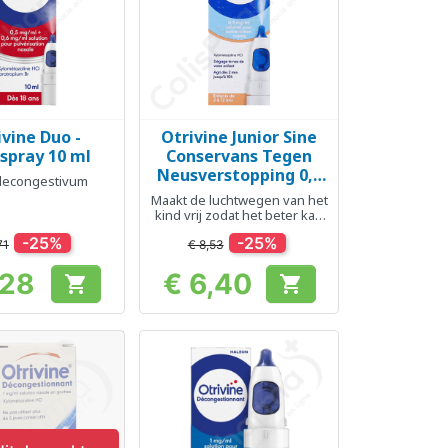
ivine Duo -
Otrivine Junior Sine
el bekijken
Snel bekijken

spray 10 ml
Conservans Tegen
Neusverstopping 0,5
econgestivum
mg/ml - Neusspray 10
Maakt de luchtwegen van het
ml
kind vrij zodat het beter kan
ademen en zich beter voelt
-25%
-25%
71
€ 8,53
,28
€ 6,40


Prijs
Prijs