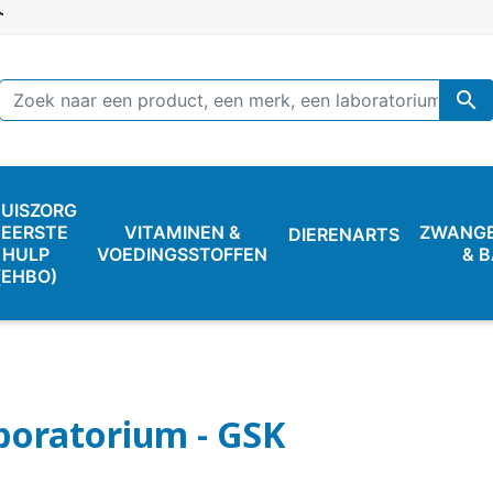

UISZORG
 EERSTE
VITAMINEN &
ZWANG
DIERENARTS
HULP
VOEDINGSSTOFFEN
& 
(EHBO)
boratorium - GSK