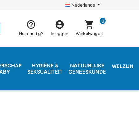
Nederlands
0


shopping_cart
Hulp nodig?
Inloggen
Winkelwagen
ERSCHAP
HYGIËNE &
NATUURLIJKE
WELZIJN
BABY
SEKSUALITEIT
GENEESKUNDE