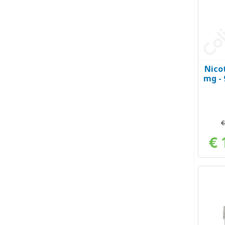
Nicot
mg -
€
€ 