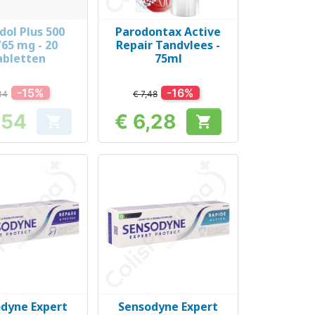
dol Plus 500
Parodontax Active
el bekijken
Snel bekijken

65 mg - 20
Repair Tandvlees -
abletten
75ml
-15%
-16%
34
€ 7,48
,54
€ 6,28


Prijs
Prijs
dyne Expert
Sensodyne Expert
el bekijken
Snel bekijken
