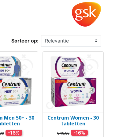
Sorteer op:
 Men 50+ - 30
Centrum Women - 30
el bekijken
Snel bekijken

abletten
tabletten
-16%
-16%
,99
€ 19,98