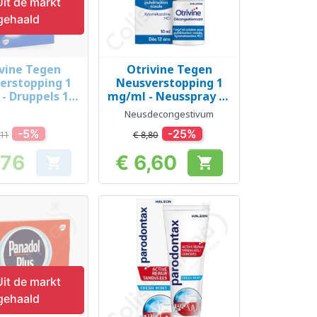
it de markt
gehaald
vine Tegen
Otrivine Tegen
el bekijken
Snel bekijken

erstopping 1
Neusverstopping 1
- Druppels 10
mg/ml - Neusspray 10
ml
ml
Neusdecongestivum
-5%
-25%
,11
€ 8,80
,76
€ 6,60


Prijs
Prijs
it de markt
gehaald