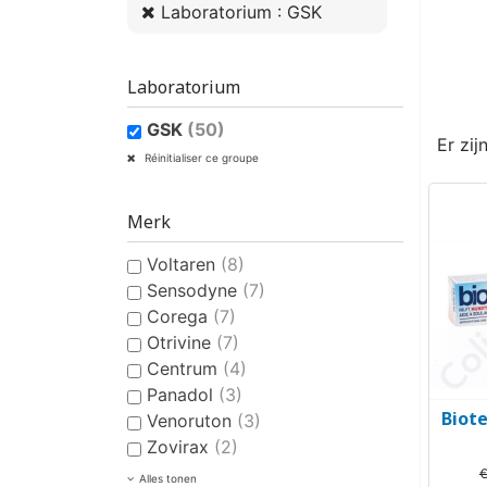
Laboratorium : GSK
Laboratorium
GSK
(50)
Er zij
Réinitialiser ce groupe
Merk
Voltaren
(8)
Sensodyne
(7)
Corega
(7)
Otrivine
(7)
Centrum
(4)
Panadol
(3)
Biote
Venoruton
(3)
Zovirax
(2)
€
Alles tonen