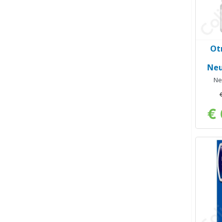
Ot
Neu
Ne
Neus
€ 