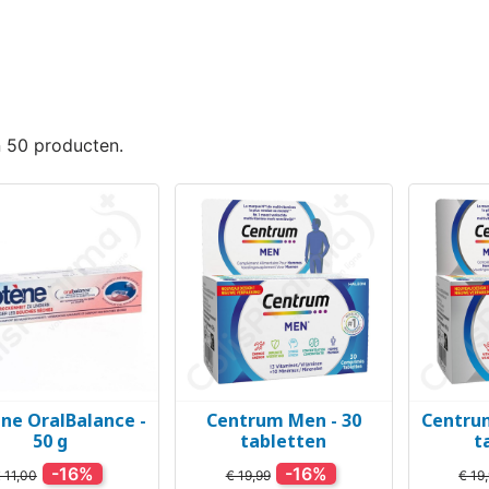
n 50 producten.
ne OralBalance -
Centrum Men - 30
Centrum
Snel bekijken
Snel bekijken
Sn



50 g
tabletten
t
-16%
-16%
 11,00
€ 19,99
€ 19