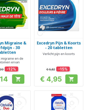
yn Migraine &
Excedryn Pijn & Koorts
el bekijken
Snel bekijken

fdpijn - 30
- 20 tabletten
abletten
Verlicht pijn en koorts
t migraine en de
tomen ervan
-12%
-15%
,39
€ 5,82
,14
€ 4,95


Prijs
Prijs