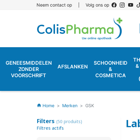
Neem contact op
|
Volg ons op
TH
GENEESMIDDELEN
SCHOONHEID
&
AFSLANKEN
ZONDER
&
VOORSCHRIFT
COSMETICA
Home
Merken
GSK
home
La
Filters
(50 produits)
Filtres actifs