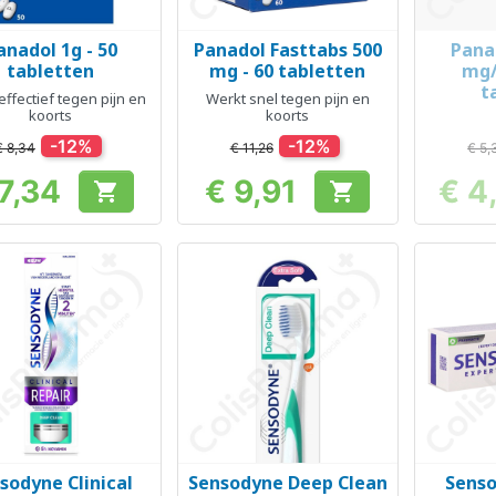
anadol 1g - 50
Panadol Fasttabs 500
Pana
Snel bekijken
Snel bekijken
Sn



tabletten
mg - 60 tabletten
mg/
t
effectief tegen pijn en
Werkt snel tegen pijn en
koorts
koorts
-12%
-12%
€ 8,34
€ 11,26
€ 5,
7,34
€ 9,91
€ 4


Prijs
Prijs
sodyne Clinical
Sensodyne Deep Clean
Senso
Snel bekijken
Snel bekijken
Sn


