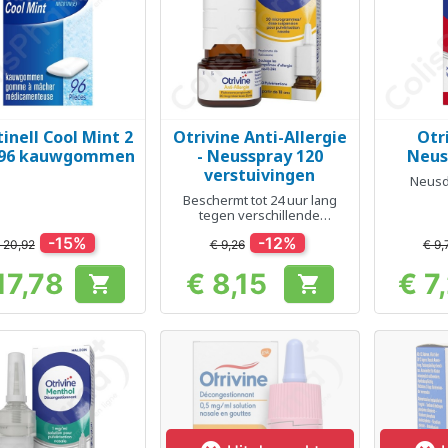
inell Cool Mint 2
Otrivine Anti-Allergie
Otr
Snel bekijken
Snel bekijken
Sn



 96 kauwgommen
- Neusspray 120
Neus
verstuivingen
Neusd
Beschermt tot 24 uur lang
tegen verschillende
allergiesymptomen
-15%
-12%
 20,92
€ 9,26
€ 9,
17,78
€ 8,15
€ 7


Prijs
Prijs