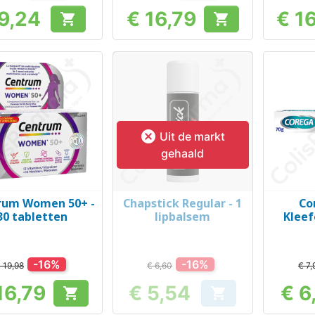
9,24
€ 16,79
€ 1


Prijs
Prijs

Uit de markt
gehaald
rum Women 50+ -
Chapstick Regular - 1
Co
Snel bekijken
Snel bekijken
Sn



30 tabletten
lipbalsem
Kleef
-16%
-16%
 19,98
€ 6,60
€ 7,
16,79
€ 5,54
€ 6


Prijs
Prijs