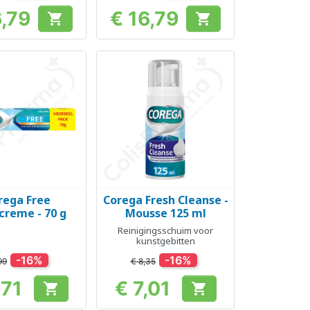
6,79
€ 16,79


Prijs
Prijs
rega Free
Corega Fresh Cleanse -
el bekijken
Snel bekijken

creme - 70 g
Mousse 125 ml
Reinigingsschuim voor
kunstgebitten
-16%
-16%
99
€ 8,35
,71
€ 7,01


Prijs
Prijs