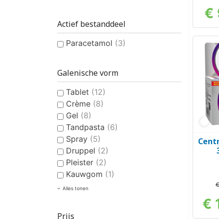
€ 
Actief bestanddeel
Paracetamol
(3)
Galenische vorm
Tablet
(12)
Crème
(8)
Gel
(8)
Tandpasta
(6)
Spray
(5)
Cent
Druppel
(2)
Pleister
(2)
Kauwgom
(1)
€
Alles tonen
€ 
Prijs